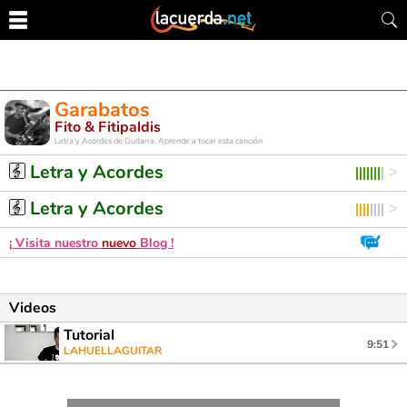
Garabatos
Fito & Fitipaldis
Letra y Acordes de Guitarra. Aprende a tocar esta canción
Letra y Acordes
Letra y Acordes
¡ Visita nuestro
nuevo
Blog !
Videos
Tutorial
9:51
LAHUELLAGUITAR