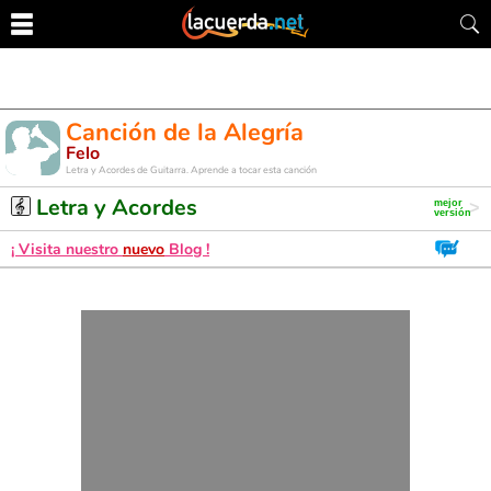
Canción de la Alegría
Felo
Letra y Acordes de Guitarra. Aprende a tocar esta canción
Letra y Acordes
¡ Visita nuestro
nuevo
Blog !