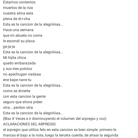
Estamos contentos
muertos de la riza
nuestra alma esta
plena de di-i-cha
Esta es la cancion de la alegriiiiiaa...
Hace una semana
que mi abuela no come
le escondi su placa
jja-ja-ja
Esta es la cancion de la alegriiiiiaa...
Mi hijita chica
quedo embarazada
y sus tres pololos
no apechugan nadaaa
ene kape nane tu
Esta es la cancion de la alegriiiiiaa...
como se divierte
con esta cancion la gente
seguro que ahora piden
otra... perdon otra
Esta es la cancion de la alegriiiiiaa...
(Biss X Veces e ir disminuyendo el volumen del arpregio y voz)
ACLARACIONES DEL ARPREGIO:
el arpregio que utiliza felo en esta cancion es bien simple: primero le
marcas el bajo a la nota, luego la tercera cuerda, de ahaai la segunda