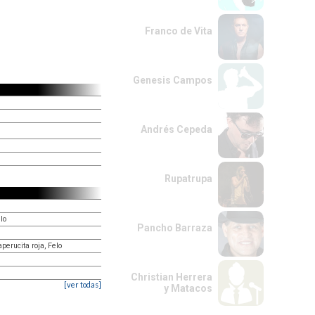
Franco de Vita
Genesis Campos
Andrés Cepeda
Rupatrupa
lo
Pancho Barraza
erucita roja, Felo
Christian Herrera
[ver todas]
y Matacos