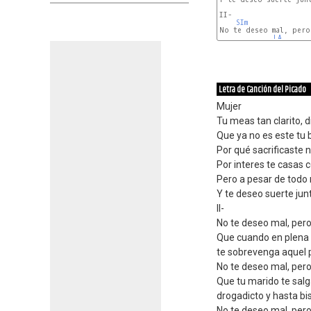
II-

SIm
No te deseo mal, pero 
LA 
Letra de Canción del Picado
Mujer
Tu meas tan clarito, 
Que ya no es este tu 
Por qué sacrificaste
Por interes te casas 
Pero a pesar de todo
Y te deseo suerte jun
II-
No te deseo mal, pero
Que cuando en plena i
te sobrevenga aquel 
No te deseo mal, pero
Que tu marido te salg
drogadicto y hasta bi
No te deseo mal, pero