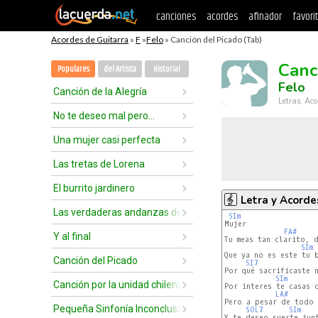
canciones
acordes
afinador
favori
Acordes de Guitarra
»
F
»
Felo
» Canción del Picado (Tab)
Canc
Populares
del Artista
Historial
Felo
Canción de la Alegría
Letras, Aco
No te deseo mal pero...
Una mujer casi perfecta
Las tretas de Lorena
El burrito jardinero
Letra y Acorde
Las verdaderas andanzas de caperucita roja
SIm
Mujer

FA#
Y al final
Tu meas tan clarito, d
SIm
Que ya no es este tu b
Canción del Picado
SI7
Por qué sacrificaste n
SIm
Canción por la unidad chilena
Por interes te casas c
LA#
Pero a pesar de todo 
Pequeña Sinfonía Inconclusa
SOL7
SIm
Y te deseo suerte junt