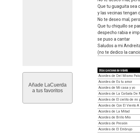
Que tu guaguita sea 
y las vecinas tengan 
No te deseo mal, pero
Que tu chiquillo se p
despecho rabia e imp
se puso a cantar
Saludos a mi Andreita
(no te dedico la canc
Otras canciones de interés
Acordes de Del Mismo Palo
Acordes de Es tu amor
Añade LaCuerda
Acordes de Mi casa y yo
a tus favoritos
Acordes de La Corbata De 
Acordes de El cielito de mi
Acordes de Con El Viento A
Acordes de La Mitad
Acordes de Brillo Mío
Acordes de Presión
Acordes de El Embrujo