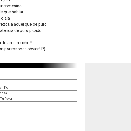
cincomesina
de que hablar
 ojala
arezca a aquel que de puro
otencia de puro picado
, te amo mucho!!!
ión por razones obvias!:P)
Mi Tío
 pieza
 Tu Favor