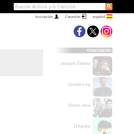
⚲
Inscripción
Conexión
Artistas Sugeridos
Joaquín Sabina
Jósean Log
Victor Jara
El Kanka