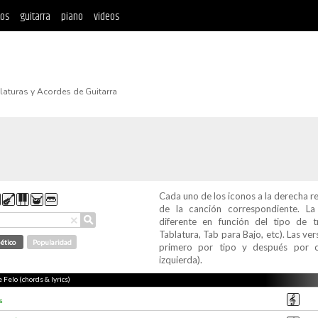
tos
guitarra
piano
videos
blaturas y Acordes de Guitarra
Cada uno de los iconos a la derecha r
de la canción correspondiente. L
⚲
×
diferente en función del tipo de t
Tablatura, Tab para Bajo, etc). Las v
ético
Popularidad
primero por tipo y después por c
izquierda).
e Felo (chords & lyrics)
s