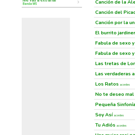
Me vas a extrañar
Canción de la Al
Banda MS
Canción del Pic
Canción por la u
El burrito jardin
Fabula de sexo 
Fabula de sexo 
Las tretas de Lo
Las verdaderas a
Los Ratos
acordes
No te deseo mal 
Pequeña Sinfoní
Soy Así
acordes
Tu Adiós
acordes