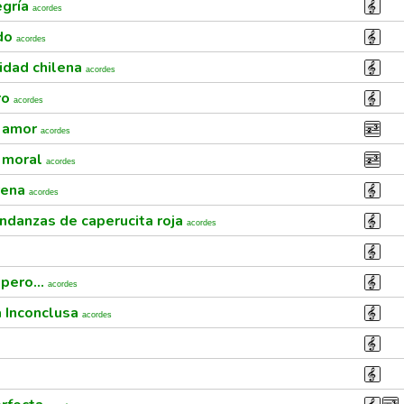
egría
acordes
ado
acordes
nidad chilena
acordes
ero
acordes
y amor
acordes
y moral
acordes
rena
acordes
ndanzas de caperucita roja
acordes
pero...
acordes
a Inconclusa
acordes