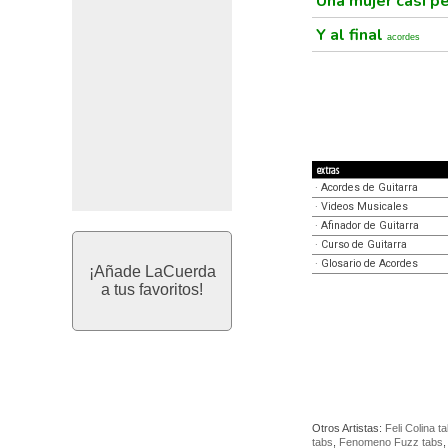
Una mujer casi p
Y al final
acordes
extras
·
Acordes de Guitarra
·
Videos Musicales
·
Afinador de Guitarra
·
Curso de Guitarra
·
Glosario de Acordes
¡Añade LaCuerda
a tus favoritos!
Otros Artistas:
Feli Colina t
tabs
,
Fenomeno Fuzz tabs