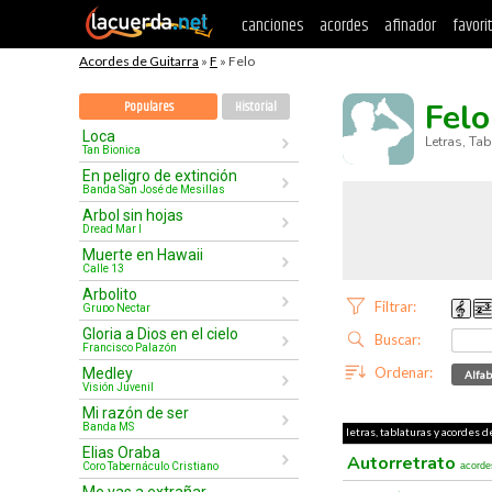
canciones
acordes
afinador
favori
Acordes de Guitarra
»
F
» Felo
Felo
Populares
Historial
Loca
Letras, Ta
Tan Bionica
En peligro de extinción
Banda San José de Mesillas
Arbol sin hojas
Dread Mar I
Muerte en Hawaii
Calle 13
Arbolito
Filtrar:
Grupo Nectar
Gloria a Dios en el cielo
Buscar:
Francisco Palazón
Ordenar:
Medley
Alfab
Visión Juvenil
Mi razón de ser
Banda MS
letras, tablaturas y acordes d
Elias Oraba
Autorretrato
Coro Tabernáculo Cristiano
acorde