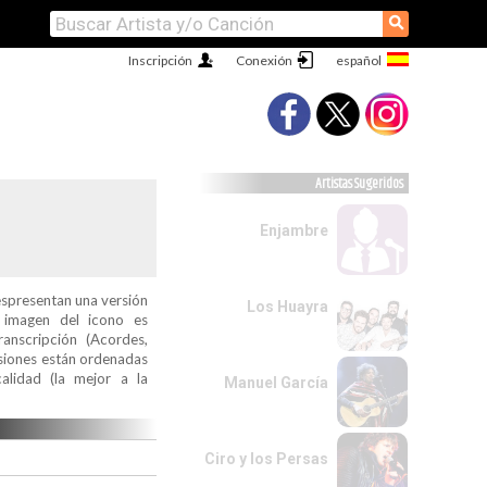
⚲
Inscripción
Conexión
Artistas Sugeridos
Enjambre
espresentan una versión
Los Huayra
a imagen del icono es
ranscripción (Acordes,
ersiones están ordenadas
alidad (la mejor a la
Manuel García
Ciro y los Persas