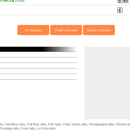
erfecta
acordes
Ver Nuevas
Pedir Canción
Enviar Canción
abs
,
Feli Mirez tabs
,
Feli Ruiz tabs
,
Felo tabs
,
Felsy Jones tabs
,
Femigangsta tabs
,
Fémina t
,
Fenotipo tabs
,
Feos tabs
,
La Feria tabs
.