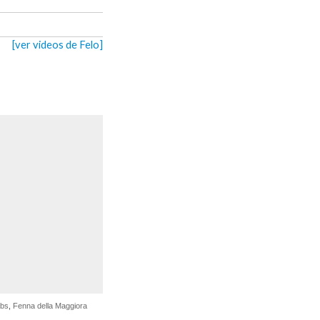
[ver videos de Felo]
abs
,
Fenna della Maggiora