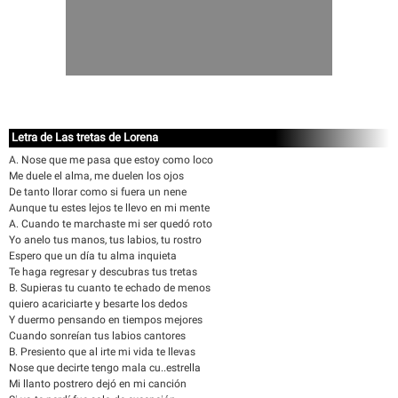
Letra de Las tretas de Lorena
A. Nose que me pasa que estoy como loco
Me duele el alma, me duelen los ojos
De tanto llorar como si fuera un nene
Aunque tu estes lejos te llevo en mi mente
A. Cuando te marchaste mi ser quedó roto
Yo anelo tus manos, tus labios, tu rostro
Espero que un día tu alma inquieta
Te haga regresar y descubras tus tretas
B. Supieras tu cuanto te echado de menos
quiero acariciarte y besarte los dedos
Y duermo pensando en tiempos mejores
Cuando sonreían tus labios cantores
B. Presiento que al irte mi vida te llevas
Nose que decirte tengo mala cu..estrella
Mi llanto postrero dejó en mi canción