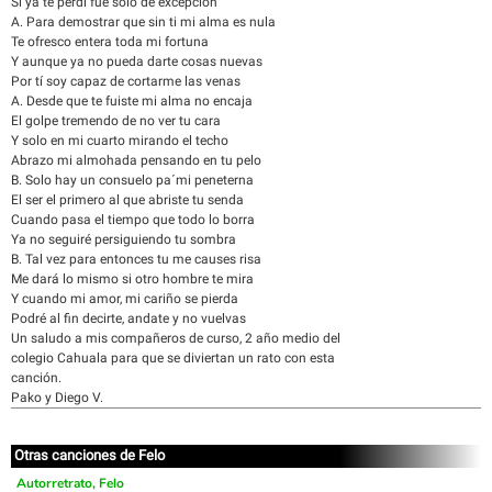
Si ya te perdí fue solo de excepción
A. Para demostrar que sin ti mi alma es nula
Te ofresco entera toda mi fortuna
Y aunque ya no pueda darte cosas nuevas
Por tí soy capaz de cortarme las venas
A. Desde que te fuiste mi alma no encaja
El golpe tremendo de no ver tu cara
Y solo en mi cuarto mirando el techo
Abrazo mi almohada pensando en tu pelo
B. Solo hay un consuelo pa´mi peneterna
El ser el primero al que abriste tu senda
Cuando pasa el tiempo que todo lo borra
Ya no seguiré persiguiendo tu sombra
B. Tal vez para entonces tu me causes risa
Me dará lo mismo si otro hombre te mira
Y cuando mi amor, mi cariño se pierda
Podré al fin decirte, andate y no vuelvas
Un saludo a mis compañeros de curso, 2 año medio del
colegio Cahuala para que se diviertan un rato con esta
canción.
Pako y Diego V.
Otras canciones de Felo
Autorretrato, Felo