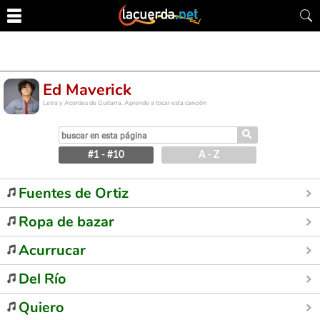
Ed Maverick
Letra y Acordes de Guitarra. Aprende a tocar esta canción
⚲
#1 - #10
A - Z
Fuentes de Ortiz
Ropa de bazar
Acurrucar
Del Río
Quiero