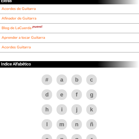
Extras
Acordes de Guitarra
Afinador de Guitarra
¡nuevo!
Blog de LaCuerda
Aprender a tocar Guitarra
Acordes Guitarra
Indice Alfabético
#
a
b
c
d
e
f
g
h
i
j
k
l
m
n
ñ