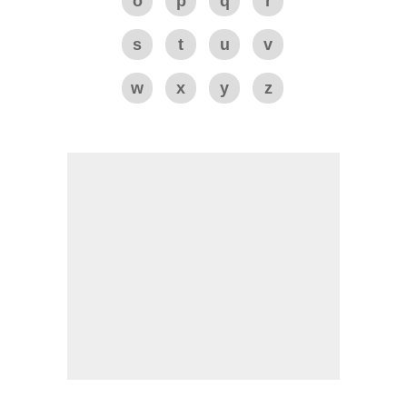
o
p
q
r
s
t
u
v
w
x
y
z