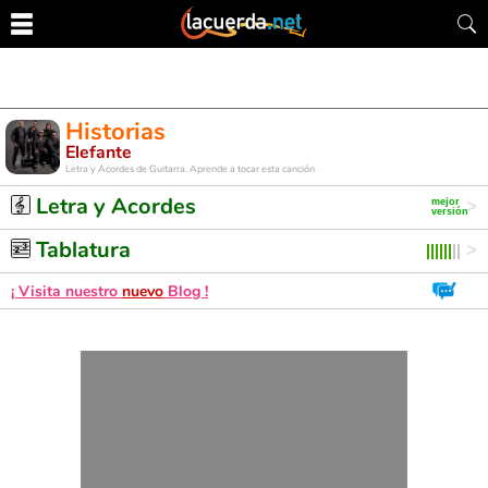
Historias
Elefante
Letra y Acordes de Guitarra. Aprende a tocar esta canción
Letra y Acordes
Tablatura
¡ Visita nuestro
nuevo
Blog !