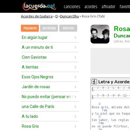
canciones
acordes
afinador
favori
Acordes de Guitarra
»
D
»
Duncan Dhu
» Rosa Gris (Tab)
Rosa
Populares
del Artista
Historial
Dunca
En algún lugar
Letras, Aco
A un minuto de ti
Cien Gaviotas
A tientas
Esos Ojos Negros
Letra y Acorde
Jardín de rosas
e--7--9--7--5--4--7--4
B--------------------
e--7--9--7--9--9--12--
No puedo evitar (pensar en tí)
B--------------------
D
una Calle de París
Rosa gris, mirada dul
F#m
y la piel que no toque
A tu lado
D
Sin saber, las reglas 
F#m
Rosa Gris
no se puede flirtear,
Em