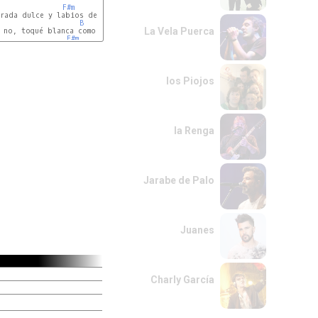
F#m
rada dulce y labios de cristal

B
La Vela Puerca
 no, toqué blanca como su intención.

F#m
los Piojos
la Renga
Jarabe de Palo
Juanes
Charly García