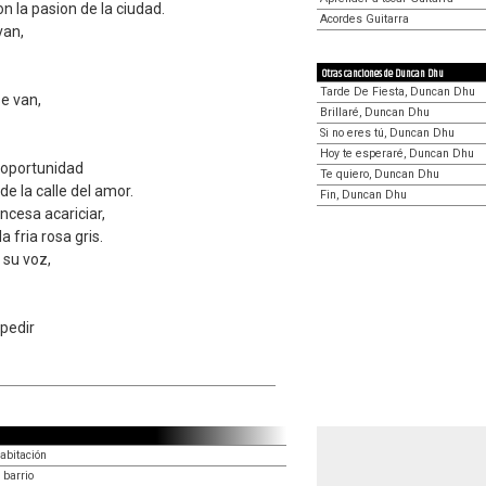
on la pasion de la ciudad.
Acordes Guitarra
van,
Otras canciones de Duncan Dhu
Tarde De Fiesta, Duncan Dhu
se van,
Brillaré, Duncan Dhu
Si no eres tú, Duncan Dhu
Hoy te esperaré, Duncan Dhu
a oportunidad
Te quiero, Duncan Dhu
de la calle del amor.
Fin, Duncan Dhu
incesa acariciar,
la fria rosa gris.
 su voz,
pedir
abitación
 barrio