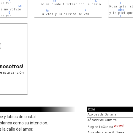
Em
G
se van

E
   no se puede flirtear con la pasion de la ciudad.

Bm
Rosa gris, mi
e no volvio.

Abm
Em
F
G
y la piel que
E
 nosotros!
e esta canción
Extras
Acordes de Guitarra
e y labios de cristal
Afinador de Guitarra
e blanca como su intencion.
¡nuevo!
Blog de LaCuerda
 la calle del amor,
Aprender a tocar Guitarra