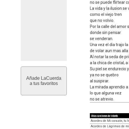
no se puede flirtear c
La vida y la ilusion se 
como el viejo tren
que no volvio.
Por la calle del amor 
donde sin pensar
se venderan.
Una vez el dia trajo l
de volar aun mas alla 
Al notar la seda de pr
a la chica de cristal, a 
Su piel se endurecio y
ya no se quebro
Añade LaCuerda
al suspirar.
a tus favoritos
La mirada aprendio a 
lo que alguna vez
no se atrevio.
Otras canciones de interés
Acordes de Mi corazón, tu h
Acordes de Lágrimas de mi