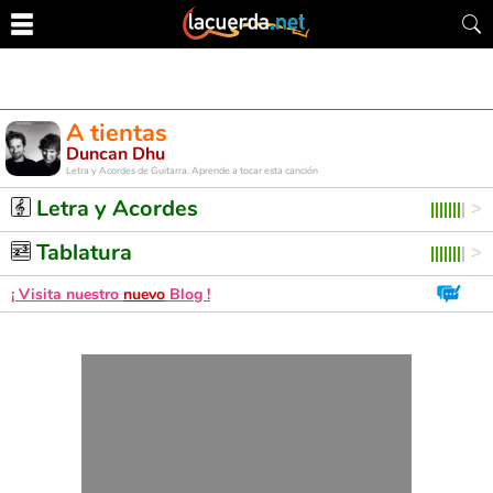
A tientas
Duncan Dhu
Letra y Acordes de Guitarra. Aprende a tocar esta canción
Letra y Acordes
Tablatura
¡ Visita nuestro
nuevo
Blog !