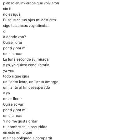
pienso en inviernos que volvieron
sin ti
no es igual
Busque en tus ojos mi destierro
sigo tus pasos voy atientas
di
a donde van?
Quise llorar
por ti y por mi
un dia mas
La luna esconde su mirada
y yo, yo quiero conquistarla
ya ves
todo sigue igual
un llanto lento, un llanto amargo
un llanto al fin desesperado
y yo
no se llorar
Quise so~ar
por ti y por mi
un dia mas
Y no me gusta gritar
tu nombre en la oscuridad
en este exilio que
me has obligado a compartir