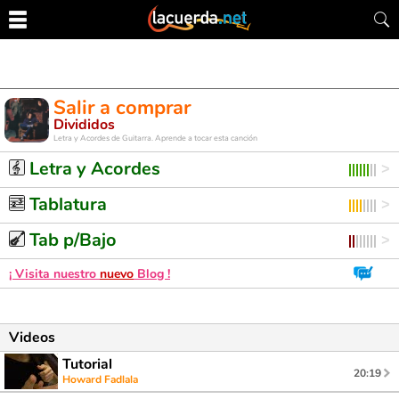
Salir a comprar
Divididos
Letra y Acordes de Guitarra. Aprende a tocar esta canción
Letra y Acordes
Tablatura
Tab p/Bajo
¡ Visita nuestro
nuevo
Blog !
Videos
Tutorial
20:19
Howard Fadlala