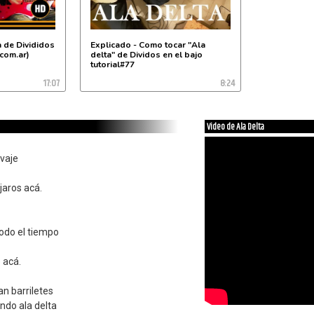
T2|-------------------oo---|

Ch|----------------------o-|

B |---------o--------------|

C |-X-----X-----------|

 de Divididos
Explicado - Como tocar "Ala
S |----X--------------|

t |-o--o--o-----o-----|

.com.ar)
delta" de Dividos en el bajo
T1|-----------o---o---|

tutorial#77
T2|-------------------|

Ch|-----------o-o-o---|

17:07
8:24
B |-------------------|

C |-X-----X---------------|

S |----X------------------|

t |-o--o--o---oooo--------|

T
Video de Ala Delta
lvaje
aros acá.
todo el tiempo
 acá.
n barriletes
endo ala delta