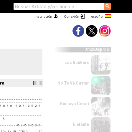
⚲
Inscripción
Conexión
Artistas Sugeridos
Los Bunkers
ra
No Te Va Gustar
--------------------------------------

----------------------------------------

---------------------------------------- 

Gustavo Cerati
0-0-0-0--0-0-0--0-0-0-0-0-0-0

----------------------------------------

--5---------------------------------- 

---------------------------------------

Elefante
----------0-0-0-0-0-0-0-0------------ 

ICA EN EL CIELO.....) TODO ESTO 4 VECES
