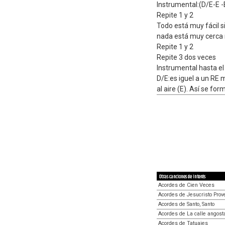
Instrumental:(D/E-E -
Repite 1 y 2
Todo está muy fácil si
nada está muy cerca 
Repite 1 y 2
Repite 3 dos veces
Instrumental hasta el
D/E:es iguel a un RE 
al aire (E). Así se for
Otras canciones de interés
Acordes de Cien Veces
Acordes de Jesucristo Prov
Acordes de Santo, Santo
Acordes de La calle angost
Acordes de Tatuajes