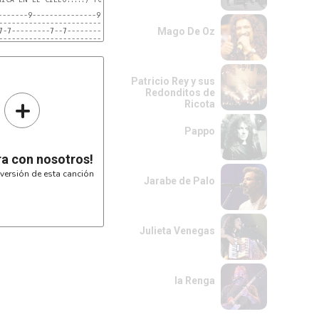
-------9---------------9----------9----------

------------------------------------------------ 

Mago De Oz
7-7---------7--7---------7------------------

-----------------------------------------------

----------------------------------------

---------------------------------------- 

-------7----------------------------------

----------------5-5-5-5-5--5-5-5---------- 

Patricio Rey y sus
Redonditos de
+
Ricota
Pappo
ra con nosotros!
versión de esta canción
Jarabe de Palo
Julieta Venegas
la Renga