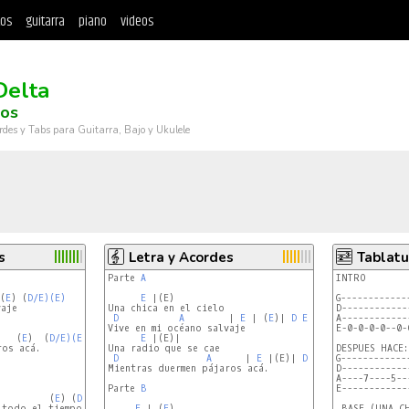
tos
guitarra
piano
videos
Delta
dos
rdes y Tabs para Guitarra, Bajo y Ukulele
s
Letra y Acordes
Tablatu
Parte 
A
INTRO 

(
E
) (
D/E)(E)
E
 |(E)

G------------
aje

Una chica en el cielo

D------------
D
A
        | 
E
 | (
E
)| 
D
E
 |(E)|

A------------
Vive en mi océano salvaje

E-0-0-0-0--0-
   (
E
)  (
D/E)(E
)

E
 |(E)|

os acá.

Una radio que se cae

DESPUES HACE:

D
A
      | 
E
 |(E)| 
D
E
 |(E)|

G------------
Mientras duermen pájaros acá.

D------------
A----7----5--
Parte 
B
E------------
         (
E
) (
D/E)(E)
todo el tiempo

E
 | (
E
)

 BASE (UNA CH