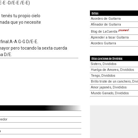
E-E -D/E-E /E-E)
Extras
 tenés tu propio cielo
Acordes de Guitarra
nada que yo necesite
Afinador de Guitarra
¡nuevo!
Blog de LaCuerda
Aprender a tocar Guitarra
 final:A-A G-G D/E-E.
Acordes Guitarra
mayor pero tocando la sexta cuerda
ma D/E.
Otras canciones de Divididos
Sisters, Divididos
Huelga de Amores, Divididos
Tengo, Divididos
Brillo triste de un canchero, Div
Amor japonés, Divididos
Mundo Ganado, Divididos
eedor
a