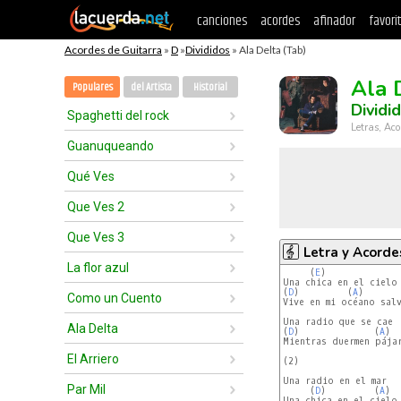
canciones
acordes
afinador
favori
Acordes de Guitarra
»
D
»
Divididos
» Ala Delta (Tab)
Ala 
Populares
del Artista
Historial
Dividi
Spaghetti del rock
Letras, Aco
Guanuqueando
Qué Ves
Que Ves 2
Que Ves 3
Letra y Acorde
La flor azul
     (
E
)  

Una chica en el cielo

(
D
)         (
A
)       
Como un Cuento
Vive en mi océano salv
Una radio que se cae

Ala Delta
(
D
)              (
A
)  
Mientras duermen pájar
El Arriero
(2)

Una radio en el mar

Par Mil
     (
D
)         (
A
)  
Una chica en el cielo 