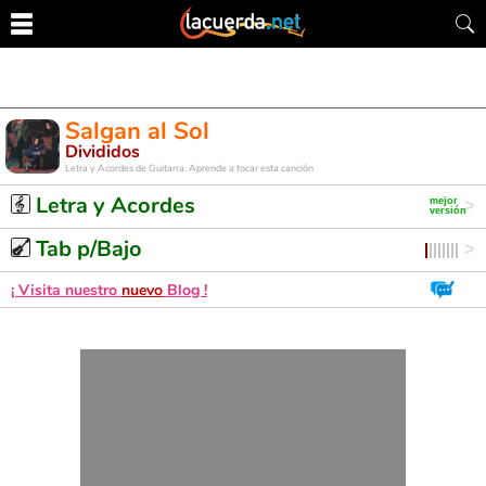
Salgan al Sol
Divididos
Letra y Acordes de Guitarra. Aprende a tocar esta canción
Letra y Acordes
Tab p/Bajo
¡ Visita nuestro
nuevo
Blog !