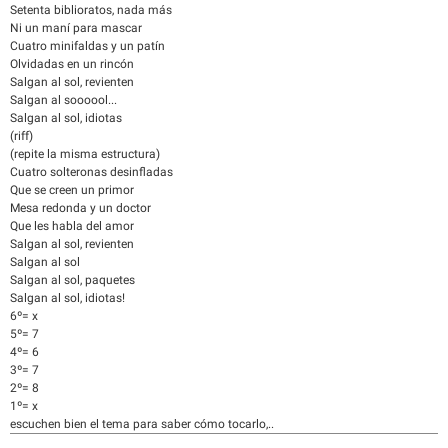
Setenta biblioratos, nada más
Ni un maní para mascar
Cuatro minifaldas y un patín
Olvidadas en un rincón
Salgan al sol, revienten
Salgan al soooool...
Salgan al sol, idiotas
(riff)
(repite la misma estructura)
Cuatro solteronas desinfladas
Que se creen un primor
Mesa redonda y un doctor
Que les habla del amor
Salgan al sol, revienten
Salgan al sol
Salgan al sol, paquetes
Salgan al sol, idiotas!
6º= x
5º= 7
4º= 6
3º= 7
2º= 8
1º= x
escuchen bien el tema para saber cómo tocarlo,..