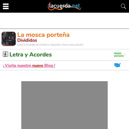
La mosca porteña
Divididos
Letra y Acordes de Guitarra. Aprende a tocar esta canción
Letra y Acordes
¡ Visita nuestro
nuevo
Blog !