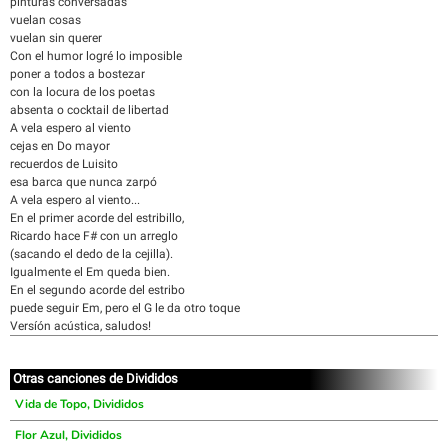
pinturas conversadas
vuelan cosas
vuelan sin querer
Con el humor logré lo imposible
poner a todos a bostezar
con la locura de los poetas
absenta o cocktail de libertad
A vela espero al viento
cejas en Do mayor
recuerdos de Luisito
esa barca que nunca zarpó
A vela espero al viento...
En el primer acorde del estribillo,
Ricardo hace F# con un arreglo
(sacando el dedo de la cejilla).
Igualmente el Em queda bien.
En el segundo acorde del estribo
puede seguir Em, pero el G le da otro toque
Versíón acústica, saludos!
Otras canciones de Divididos
Vida de Topo, Divididos
Flor Azul, Divididos