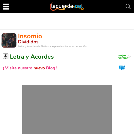
Insomio
Divididos
Letra y Acordes de Guitarra. Aprende a tocar esta canción
Letra y Acordes
¡ Visita nuestro
nuevo
Blog !