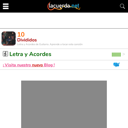
10
Divididos
Letra y Acordes de Guitarra. Aprende a tocar esta canción
Letra y Acordes
¡ Visita nuestro
nuevo
Blog !