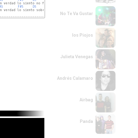
A5 
F#5
D5
E5
n verdad lo siento sobre tus pasos ya no guiare mi andar al olvidar 

No Te Va Gustar
-----------------------------------

los Piojos
Julieta Venegas
Andrés Calamaro
Airbag
Panda