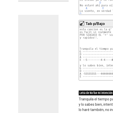
D
No estaré ahí para oí
A
E
D
Tab p/Bajo
esta cancion es la q' 
es facil si realmente 
POR SIACASO EL '>' sig
y rapidoo!!.

Tranquila el tiempo pa
G --------------------
D --------------------
A --------------------
E --5---------4-4----0
y lo sabes bien, inten
G --------------------
D --------------------
A -55555555---44444444
E --------------------
lo haré también, no in
G --------------------
D --------------------
A -22222222-----------
Letra de No fue mi intención
E ------------33333333
Tranquila el tiempo p
se equivoca el corazó
G --------------------
y lo sabes bien, intent
D --------------------
A -------------
lo haré también, no i