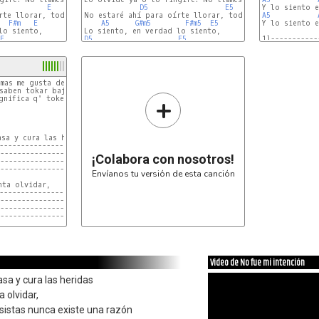
E
D5
E5
rte llorar, todo salió tan mal.

No estaré ahí para oírte llorar, todo salió tan mal. 

A5
F#m
E
A5
G#m5
F#m5
E5
Y lo siento e
E
D5
E5
1)-----------
mas me gusta de este grupo!!

saben tokar bajo!!.

+
nifica q' token varias veces

sa y cura las heridas

----------------------

----------------------

¡Colabora con nosotros!
----------------------

----------------------

Envíanos tu versión de esta canción
ta olvidar,

---------------

---------------

---------------

---------------

sistas nunca existe una razón

---------------

---------------

---------------

Video de No fue mi intención
---------------

asa y cura las heridas
n, Me estoy marchando junto con el amanecer,

--------------------------------

a olvidar,
--------------------------------

nsistas nunca existe una razón