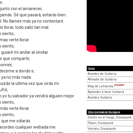
n.
junto con el amanecer,
 jamás. Sé que pasará, estarás bien.
iré. No llames más ya no contestaré.
e llorar, todo salió tan mal.
o siento,
mas verte llorar
o siento,
guiaré mi andar al olvidar.
s que compartir,
sonreir,
Extras
decirme a donde ir,
Acordes de Guitarra
, ya no más nada.
Afinador de Guitarra
uizás la ultima vez que oirás mi
¡nuevo!
Blog de LaCuerda
frir,
Aprender a tocar Guitarra
 yo tu salvador ya vendrá alguien mejor.
Acordes Guitarra
o siento,
más verte llorar.
Otras canciones de Diazepunk
o siento,
Dormir en el fuego, Diazepunk
é que me odiarás.
Placer, Diazepunk
os acordes cualquier webada me
Viernes, Diazepunk