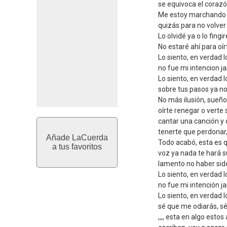
se equivoca el corazó
Me estoy marchando 
quizás para no volver
Lo olvidé ya o lo fing
No estaré ahí para oírt
Lo siento, en verdad l
no fue mi intencion ja
Lo siento, en verdad l
sobre tus pasos ya no 
No más ilusión, sueño
oírte renegar o verte 
cantar una canción y 
tenerte que perdonar
Añade LaCuerda
Todo acabó, esta es q
a tus favoritos
voz ya nada te hará su
lamento no haber sido
Lo siento, en verdad l
no fue mi intención ja
Lo siento, en verdad l
sé que me odiarás, s
,,,, esta en algo est