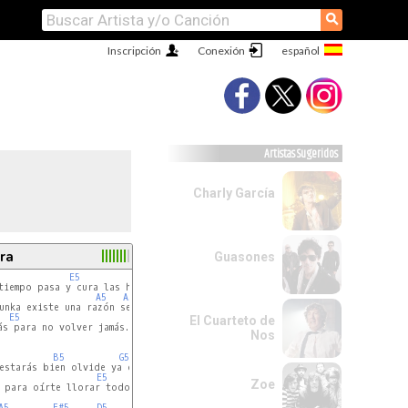
⚲
Inscripción
Conexión
Artistas Sugeridos
Charly García
ra
Guasones
E5
D5
D5
 +         
B5
A5
A5 
F#5
D5
unka existe una razón se equivoca el corazón me estoy marchando junto con 
E5
El Cuarteto de
ás para no volver jamás. 

Nos
 
B5
G5
A5
A5 
F#5
estarás bien olvide ya o fingiré no llames mas ya no contestare 

E5
Zoe
n. 

 para oírte llorar todo salió tan mal 

#m
ré. 

A5 
F#5
D5
E5