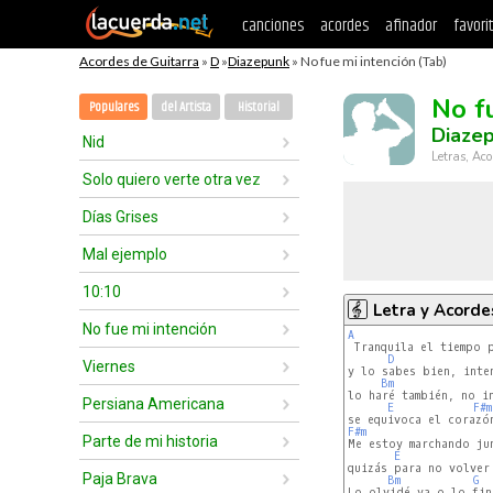
canciones
acordes
afinador
favori
Acordes de Guitarra
»
D
»
Diazepunk
» No fue mi intención (Tab)
No f
Populares
del Artista
Historial
Diaze
Nid
Letras, Aco
Solo quiero verte otra vez
Días Grises
Mal ejemplo
10:10
Letra y Acorde
No fue mi intención
A
 Tranquila el tiempo p
D
Viernes
y lo sabes bien, inten
Bm
lo haré también, no in
Persiana Americana
E
F#m
F#m
Parte de mi historia
Me estoy marchando jun
E
quizás para no volver 
Paja Brava
Bm
G
Lo olvidé ya o lo fing