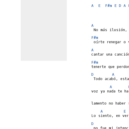
A
E
F#m
E
D
A
A
F#m
A
F#m
D
A
A
A
E
D