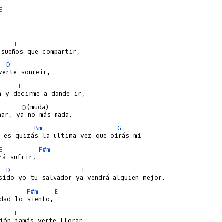
E
E
D
E
D
(muda)

Bm
G
E
F#m
D
E
F#m
E
E