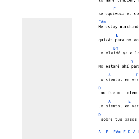
E
F#m
E
Bm
D
A
E
D
A
E
D
 sobre tus pasos 
A
E
F#m
E
D
A