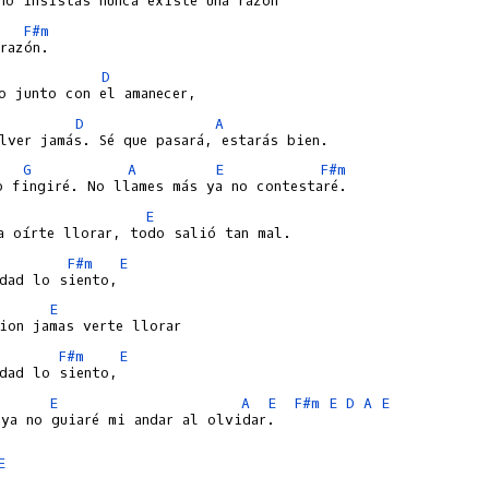
F#m
D
D
A
G
A
E
F#m
E
F#m
E
E
F#m
E
E
A
E
F#m
E
D
A
E
ya no guiaré mi andar al olvidar.

E