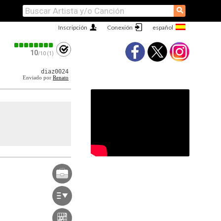
⚲
Inscripción
Conexión
10
/10 (1)
diaz0024
Enviado por
Renato