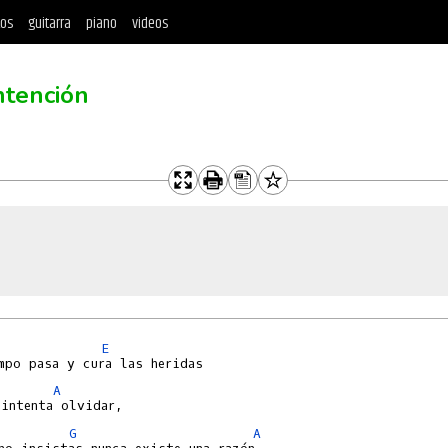
tos
guitarra
piano
videos
ntención
E
A
G
A