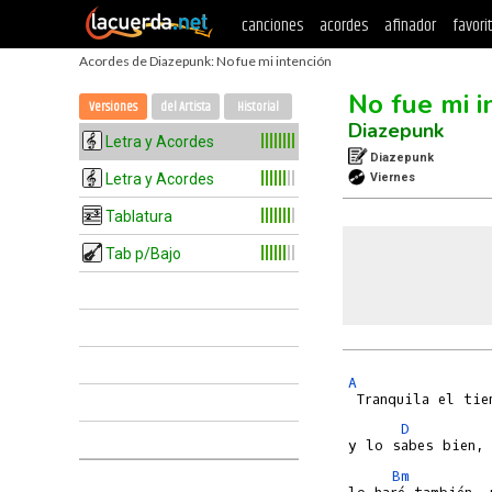
canciones
acordes
afinador
favori
Acordes de Diazepunk: No fue mi intención
No fue mi i
Versiones
del Artista
Historial
Diazepunk
Letra y Acordes
Diazepunk
Letra y Acordes
Viernes
Tablatura
Tab p/Bajo
A
D
Bm