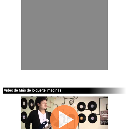
Video de Más de lo que te imaginas