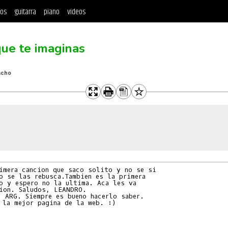
tos
guitarra
piano
videos
que te imaginas
acho
imera cancion que saco solito y no se si

o se las rebusca.Tambien es la primera

o y espero no la ultima. Aca les va

ion. Saludos, LEANDRO.

 ARG. Siempre es bueno hacerlo saber.

 la mejor pagina de la web. :)
