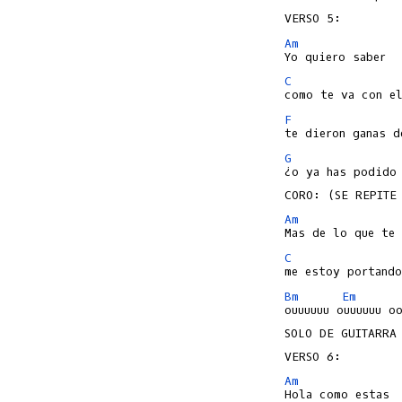
Am
C
F
G
Am
C
Bm
Em
ouuuuuu ouuuuuu o
SOLO DE GUITARRA 
Am