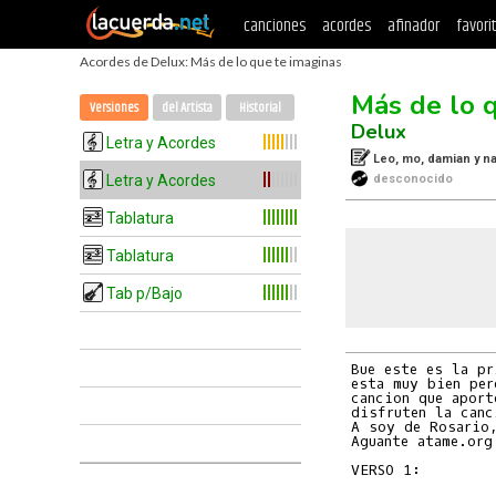
canciones
acordes
afinador
favori
Acordes de Delux: Más de lo que te imaginas
Más de lo 
Versiones
del Artista
Historial
Delux
Letra y Acordes
Leo, mo, damian y n
Letra y Acordes
desconocido
Tablatura
Tablatura
Tab p/Bajo
Bue este es la pr
esta muy bien per
cancion que aport
disfruten la canc
A soy de Rosario,
Aguante atame.org