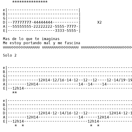
    ***************

e|------------------------------|

B|------------------------------|

G|------------------------------|

D|--77777777-44444444-----------|       X2

A|--55555555-22222222-5555-7777-|

E|--------------------3333-5555-|

Mas de lo que te imaginas

Me estoy portando mal y me fascina

uuuuoooooouuuuuuu uuuuuuuuooooouuuu uuuuuuuoooooouuuuuuoooo
Solo 2

e|-----------------------------------------------------
B|-----------------------------------------------------
G|-----------------------------------------------------
D|-------------12H14-12/16-14-12--12--12----12-14/19
A|--------12H14-----------------14--14----14-----------
E|--12h14----------------------------------------------
    **

e|-----------------------------------------------------
B|-----------------------------------------------------
G|-----------------------------------------------------
D|-------------12H14-12-14/16-12--12---------12H14-12-1
A|--------12H14-----------------14------12H14----------
E|--12h14---------------------------12h14--------------
     *  *                            *  *              