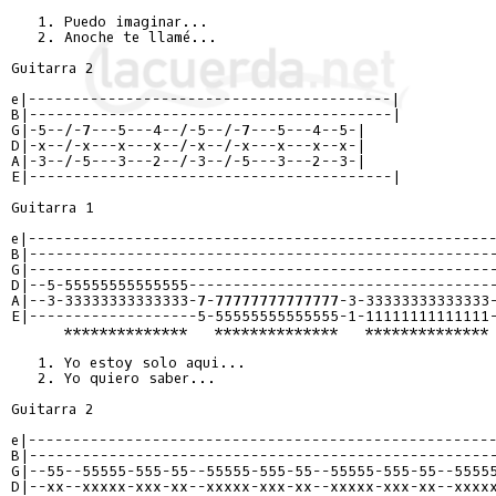
   1. Puedo imaginar...

   2. Anoche te llamé...

Guitarra 2

e|-----------------------------------------|

B|-----------------------------------------|

G|-5--/-7---5---4--/-5--/-7---5---4--5-|

D|-x--/-x---x---x--/-x--/-x---x---x--x-|

A|-3--/-5---3---2--/-3--/-5---3---2--3-|

E|-----------------------------------------|

Guitarra 1

e|-----------------------------------------------------
B|-----------------------------------------------------
G|-----------------------------------------------------
D|--5-55555555555555-----------------------------------
A|--3-33333333333333-7-77777777777777-3-33333333333333-
E|-------------------5-55555555555555-1-11111111111111-
      **************   **************   ************** 
   1. Yo estoy solo aqui...

   2. Yo quiero saber...

Guitarra 2

e|-----------------------------------------------------
B|-----------------------------------------------------
G|--55--55555-555-55--55555-555-55--55555-555-55--55555
D|--xx--xxxxx-xxx-xx--xxxxx-xxx-xx--xxxxx-xxx-xx--xxxxx