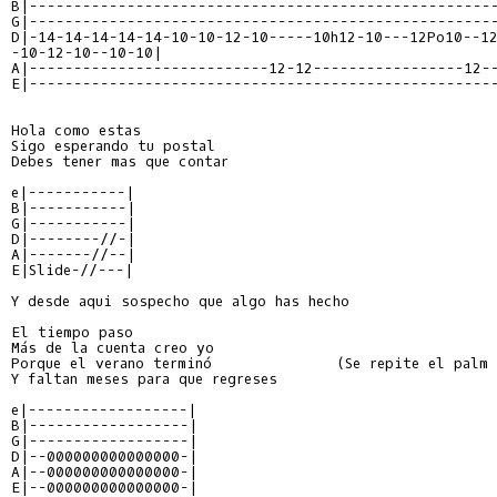
B|-----------------------------------------------------
G|-----------------------------------------------------
D|-14-14-14-14-14-10-10-12-10-----10h12-10---12Po10--12
-10-12-10--10-10|

A|---------------------------12-12-----------------12--
E|-----------------------------------------------------
Hola como estas

Sigo esperando tu postal

Debes tener mas que contar

e|-----------|

B|-----------|

G|-----------|

D|--------//-|

A|-------//--|

E|Slide-//---|

Y desde aqui sospecho que algo has hecho

El tiempo paso

Más de la cuenta creo yo

Porque el verano terminó              (Se repite el palm 
Y faltan meses para que regreses

e|------------------|

B|------------------|

G|------------------|

D|--000000000000000-|

A|--000000000000000-|

E|--000000000000000-|
