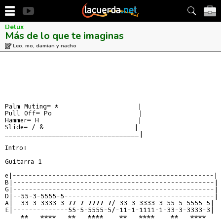
Delux
Más de lo que te imaginas
Leo, mo, damian y nacho
Palm Muting= *                    |

Pull Off= Po                      |

Hammer= H                         |

Slide= / &                       |

__________________________________|

Intro:

Guitarra 1

e|---------------------------------------------------|

B|---------------------------------------------------|

G|---------------------------------------------------| 
D|--55-3-5555-5--------------------------------------|

A|--33-3-3333-3-77-7-7777-7/-33-3-3333-3-55-5-5555-5|

E|--------------55-5-5555-5/-11-1-1111-1-33-3-3333-3|

    **   ****   **   ****    **   ****    **   ****
