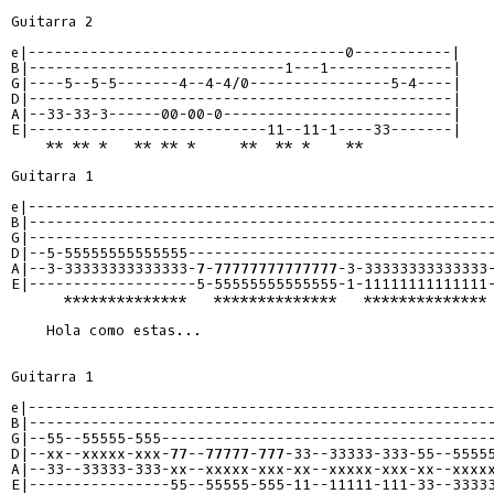
Guitarra 2

e|------------------------------------0-----------|

B|-----------------------------1---1--------------|

G|----5--5-5-------4--4-4/0----------------5-4----|    
D|------------------------------------------------|

A|--33-33-3------00-00-0--------------------------|

E|---------------------------11--11-1----33-------|

    ** ** *   ** ** *     **  ** *    **

Guitarra 1

e|-----------------------------------------------------
B|-----------------------------------------------------
G|-----------------------------------------------------
D|--5-55555555555555-----------------------------------
A|--3-33333333333333-7-77777777777777-3-33333333333333-
E|-------------------5-55555555555555-1-11111111111111-
      **************   **************   **************

    Hola como estas...

Guitarra 1

e|-----------------------------------------------------
B|-----------------------------------------------------
G|--55--55555-555--------------------------------------
D|--xx--xxxxx-xxx-77--77777-777-33--33333-333-55--55555
A|--33--33333-333-xx--xxxxx-xxx-xx--xxxxx-xxx-xx--xxxxx
E|----------------55--55555-555-11--11111-111-33--33333