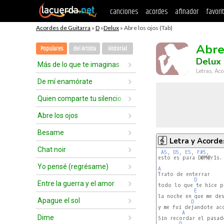
canciones
acordes
afinador
favori
Acordes de Guitarra
»
D
»
Delux
» Abre los ojos (Tab)
Abre
Populares
del Artista
Historial
Delux
Más de lo que te imaginas
Letras, Aco
De mí enamórate
Quien comparte tu silencio
Abre los ojos
Besame
Letra y Acorde
Chat noir
A5
, 
D5
, 
E5
, 
F#5
,     
esto es para D@M@r1s.

Yo pensé (regrésame)
A
D
Entre la guerra y el amor
todo lo que te hice pa
E
la noche en que me des
Apague el sol
D
y me fui dejandote aco
A
Dime
Sin recordar el pasado
D