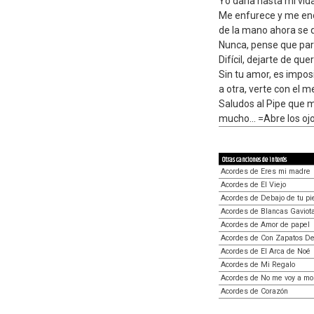
Yo daria hasta mi vida
Me enfurece y me eno
de la mano ahora se qu
Nunca, pense que par
Difícil, dejarte de que
Sin tu amor, es impos
a otra, verte con el m
Saludos al Pipe que m
mucho... =Abre los o
Otras canciones de interés
Acordes de Eres mi madre
Acordes de El Viejo
Acordes de Debajo de tu pi
Acordes de Blancas Gaviot
Acordes de Amor de papel
Acordes de Con Zapatos D
Acordes de El Arca de Noé
Acordes de Mi Regalo
Acordes de No me voy a mor
Acordes de Corazón