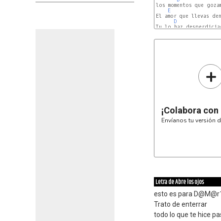
los momentos que gozam
E
El amor que llevas den
D
Tu lo haz desperdiciad
+
¡Colabora con
Envíanos tu versión d
Letra de Abre los ojos
esto es para D@M@r
Trato de enterrar
todo lo que te hice pa