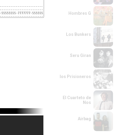
---------------------------

---------------------------

Hombres G
-55555555-7777777-55555555-

--------------------------- x2

0-9-00-10-0-9-0-5-

------------------

------------------

Los Bunkers
Seru Giran
los Prisioneros
El Cuarteto de
Nos
Airbag