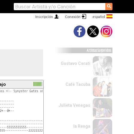
⚲
Inscripción
Conexión
Artistas Sugeridos
Gustavo Cerati
ajo
Café Tacuba
ss <-- Synyster Gates xD

-0-9-0

--------

------

--------

Julieta Venegas
------

--------

------

2*--0*--

------

------

----------------------------------------

----------------------------------------

la Renga
----55555555555-------------------------

555-------------22222222222-000000000000
