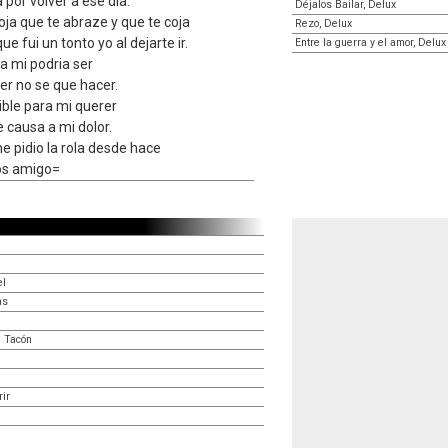
 por volver a ese dia.
Déjalos Bailar, Delux
ja que te abraze y que te coja
Rezo, Delux
e fui un tonto yo al dejarte ir.
Entre la guerra y el amor, Delux
a mi podria ser
rer no se que hacer.
ible para mi querer
e causa a mi dolor.
e pidio la rola desde hace
jos amigo=
el
as
e Tacón
ir