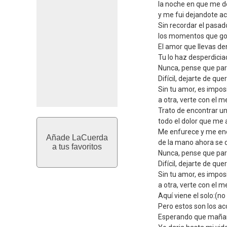
la noche en que me d
y me fui dejandote a
Sin recordar el pasad
los momentos que g
El amor que llevas den
Tu lo haz desperdicia
Nunca, pense que par
Difícil, dejarte de que
Sin tu amor, es impos
a otra, verte con el m
Trato de encontrar un
todo el dolor que me
Me enfurece y me eno
Añade LaCuerda
de la mano ahora se qu
a tus favoritos
Nunca, pense que par
Difícil, dejarte de que
Sin tu amor, es impos
a otra, verte con el m
Aquí viene el solo:(no
Pero estos son los ac
Esperando que mañan