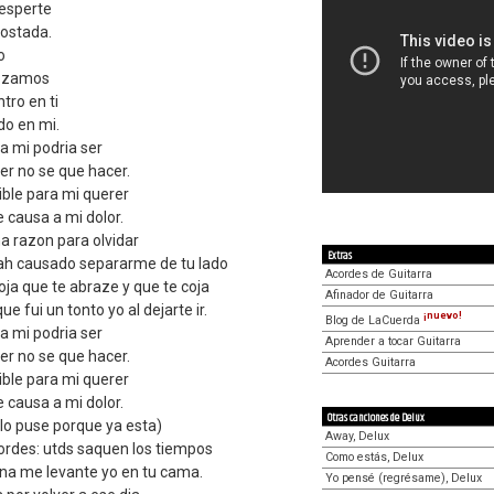
esperte
costada.
o
ozamos
tro en ti
do en mi.
a mi podria ser
rer no se que hacer.
ible para mi querer
e causa a mi dolor.
a razon para olvidar
Extras
 ah causado separarme de tu lado
Acordes de Guitarra
ja que te abraze y que te coja
Afinador de Guitarra
e fui un tonto yo al dejarte ir.
¡nuevo!
Blog de LaCuerda
a mi podria ser
Aprender a tocar Guitarra
rer no se que hacer.
Acordes Guitarra
ible para mi querer
e causa a mi dolor.
Otras canciones de Delux
 lo puse porque ya esta)
Away, Delux
ordes: utds saquen los tiempos
Como estás, Delux
a me levante yo en tu cama.
Yo pensé (regrésame), Delux