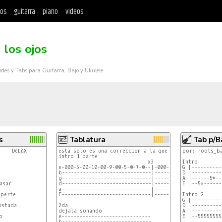
tos
guitarra
piano
videos
 los ojos
rdes y Tabs para Guitarra, Bajo y Ukulele
s
Tablatura
Tab p/B
    DêLǔX

esta solo es una correccion a la que ya estaba.

por: roots_ba
intro 1.parte

                              x3

Intro:

e-000-5-00-10-00-9-00-5-0-7-0--|-000-5-00-10-00-9-00-10
G |----------
b------------------------------|-----------------------
D |----------
g------------------------------|-----------------------
A |------5*--
sar

d------------------------------|-----------------------
E |--5*------
a------------------------------|-----------------------
perte

E------------------------------|-----------------------
Intro 2

G |----------
stada.

2da

D |----------
dejala sonando

A |----------


e------------------------------

E |--55555555
b------------------------------
