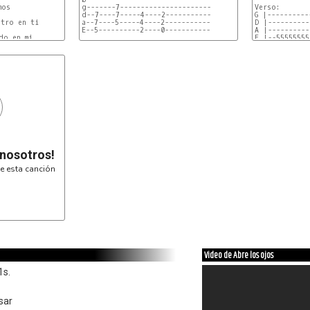
os

g-------7----------------------

Verso:

d--7----7-----4----2-----------

G |----------
tro en ti

a--7----5-----4----2-----------

D |----------
E--5----------2----0-----------

A |----------
o en mi.

E |--55555555
1ntro 2.parte

                                 x3

e-12-0-0-5-0-0-10-0-0-9-0-0-5-0-7-|--12-0-0-5-0-0-10-0-
b---------------------------------|--------------------
g---------------------------------|--------------------
d-----------------------
 nosotros!
e esta canción
Video de Abre los ojos
1s.
sar