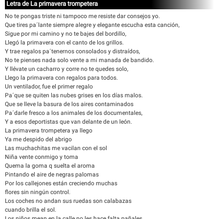
Letra de La primavera trompetera
No te pongas triste ni tampoco me resiste dar consejos yo.
Que tires pa´lante siempre alegre y elegante escucha esta canción,
Sigue por mi camino y no te bajes del bordillo,
Llegó la primavera con el canto de los grillos.
Y trae regalos pa´tenernos consolados y distraídos,
No te pienses nada solo vente a mi manada de bandido.
Y llévate un cacharro y corre no te quedes solo,
Llego la primavera con regalos para todos.
Un ventilador, fue el primer regalo
Pa´que se quiten las nubes grises en los días malos.
Que se lleve la basura de los aires contaminados
Pa´darle fresco a los animales de los documentales,
Y a esos deportistas que van delante de un león.
La primavera trompetera ya llego
Ya me despido del abrigo
Las muchachitas me vacilan con el sol
Niña vente conmigo y toma
Quema la goma q suelta el aroma
Pintando el aire de negras palomas
Por los callejones están creciendo muchas
flores sin ningún control.
Los coches no andan sus ruedas son calabazas
cuando brilla el sol.
Los niños mean en la calle no les hace falta pañales.