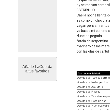
ay se me van como vi
ESTRIBILLO
Cae la noche llenita d
es como un chocolat
vagan pensamientos 
yo busco mi camino s
Nube de pegatia
farola de serpentina
marinero de los mare
con las olas de cartul
Añade LaCuerda
a tus favoritos
Otras canciones de interés
Acordes de Todo se derrum
Acordes de No ha perdido
Acordes de Ave Maria
Acordes de Pinocho
Acordes de Te estaré espe
Acordes de Hace un año
Acordes de Y por esa calle 