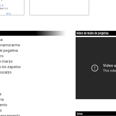
LA
marzo

MIm
Video de Nube de pegatina
na
a enamorarme
de pegatina
rro
en marzo
 los zapatos
descalzo
s
ina
iento
to
Extras
 pensamiento