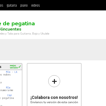
tos
guitarra
piano
videos
 de pegatina
lincuentes
rdes y Tabs para Guitarra, Bajo y Ukulele
s
mejor
✓
versión
MIm
 - 
LA
s nubes

+
#
a

MIm
namorarme

FA#
¡Colabora con nosotros!
 pegatina

Envíanos tu versión de esta canción
o
