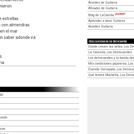
Acordes de Guitarra
nieron
Afinador de Guitarra
¡nuevo!
Blog de LaCuerda
e estrellas
Aprender a tocar Guitarra
e con almendras
Acordes Guitarra
en el mar
in saber adonde irá
Otras canciones de Los Delincuentes
Donde crecen las setas, Los De
La Cacerola, Los Delincuentes
s
Los delincuentes y la banda del
ina
Mis condiciones pajareras, Los
Duende Garrapata, Los Delincu
Qué tendrá Marbella, Los Deli
bó
rando
vive