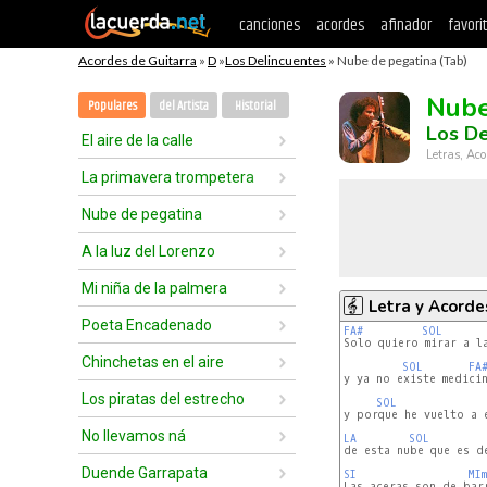
canciones
acordes
afinador
favori
Acordes de Guitarra
»
D
»
Los Delincuentes
» Nube de pegatina (Tab)
Nube
Populares
del Artista
Historial
Los De
El aire de la calle
Letras, Aco
La primavera trompetera
Nube de pegatina
A la luz del Lorenzo
Mi niña de la palmera
Letra y Acorde
Poeta Encadenado
FA#
SOL
Solo quiero mirar a la
Chinchetas en el aire
SOL
FA
y ya no existe medicin
Los piratas del estrecho
SOL
y porque he vuelto a e
No llevamos ná
LA
SOL
de esta nube que es de
Duende Garrapata
SI
MIm
Las aceras son de barr