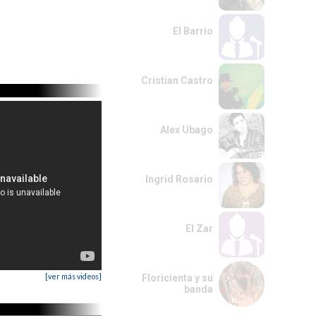
El Barrio
Cristian Castro
Alex Ubago
Ingrid Rosario
El Zar
[ver más videos]
Floricienta y su
banda