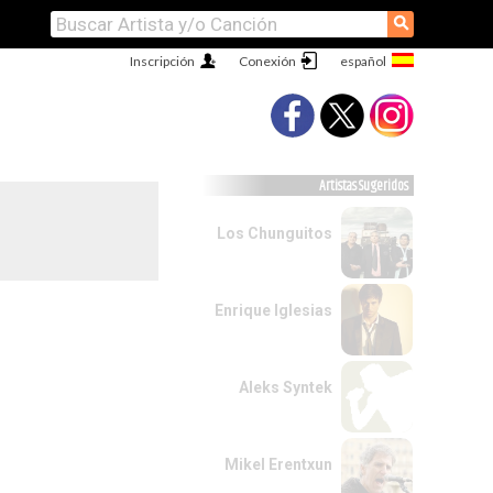
⚲
Inscripción
Conexión
Artistas Sugeridos
Los Chunguitos
Enrique Iglesias
Aleks Syntek
Mikel Erentxun