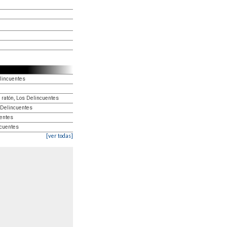
lincuentes
 ratón, Los Delincuentes
 Delincuentes
entes
ncuentes
[ver todas]