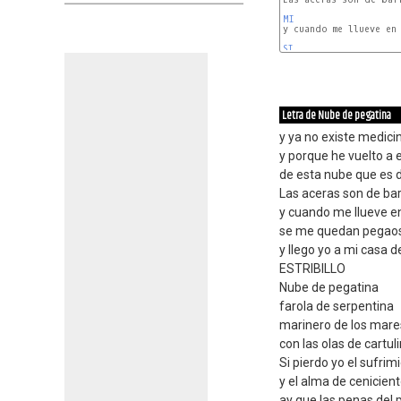
MI
y cuando me llueve en 
SI
Letra de Nube de pegatina
y ya no existe medici
y porque he vuelto 
de esta nube que es 
Las aceras son de ba
y cuando me llueve 
se me quedan pegaos
y llego yo a mi casa 
ESTRIBILLO
Nube de pegatina
farola de serpentina
marinero de los mare
con las olas de cartul
Si pierdo yo el sufrim
y el alma de cenicien
ay que las penas del