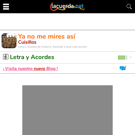
Ya no me mires así
Cuisillos
Letra y Acordes de Guitarra. Aprende a tocar esta canción
Letra y Acordes
¡ Visita nuestro
nuevo
Blog !