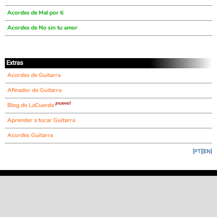
Acordes de Mal por ti
Acordes de No sin tu amor
Extras
Acordes de Guitarra
Afinador de Guitarra
¡nuevo!
Blog de LaCuerda
Aprender a tocar Guitarra
Acordes Guitarra
[PT]
[EN]
©
LaCuerda
.net
·
·
·
aviso legal
privacidad
contacto