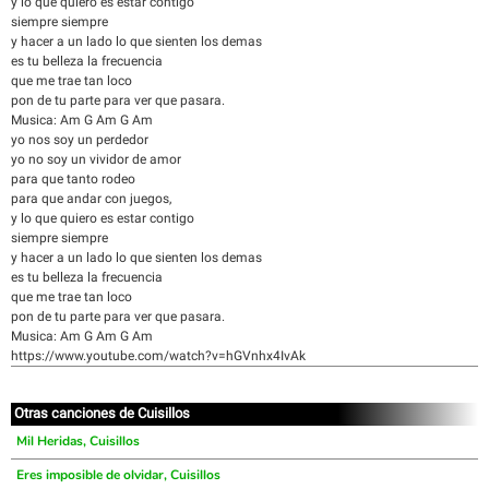
y lo que quiero es estar contigo
siempre siempre
y hacer a un lado lo que sienten los demas
es tu belleza la frecuencia
que me trae tan loco
pon de tu parte para ver que pasara.
Musica: Am G Am G Am
yo nos soy un perdedor
yo no soy un vividor de amor
para que tanto rodeo
para que andar con juegos,
y lo que quiero es estar contigo
siempre siempre
y hacer a un lado lo que sienten los demas
es tu belleza la frecuencia
que me trae tan loco
pon de tu parte para ver que pasara.
Musica: Am G Am G Am
https://www.youtube.com/watch?v=hGVnhx4IvAk
Otras canciones de Cuisillos
Mil Heridas, Cuisillos
Eres imposible de olvidar, Cuisillos