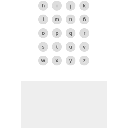
h
i
j
k
l
m
n
ñ
o
p
q
r
s
t
u
v
w
x
y
z