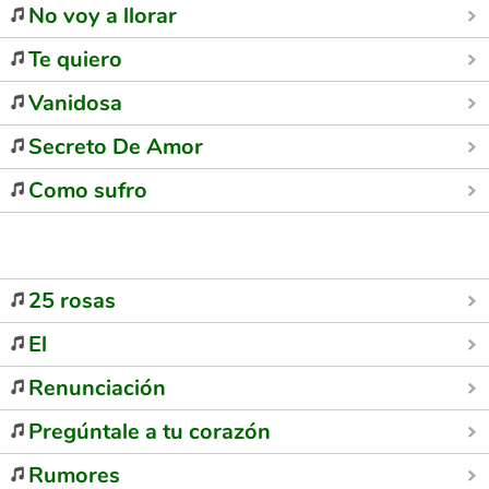
No voy a llorar
Te quiero
Vanidosa
Secreto De Amor
Como sufro
25 rosas
El
Renunciación
Pregúntale a tu corazón
Rumores