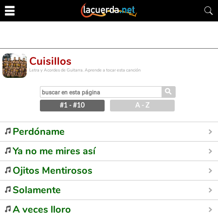
Cuisillos
Letra y Acordes de Guitarra. Aprende a tocar esta canción
⚲
#1 - #10
A - Z
Perdóname
Ya no me mires así
Ojitos Mentirosos
Solamente
A veces lloro