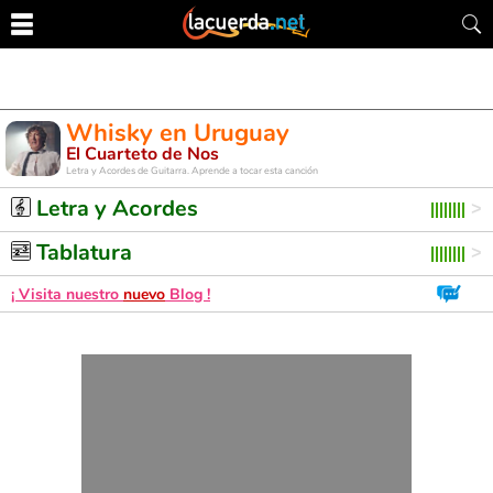
Whisky en Uruguay
El Cuarteto de Nos
Letra y Acordes de Guitarra. Aprende a tocar esta canción
Letra y Acordes
Tablatura
¡ Visita nuestro
nuevo
Blog !