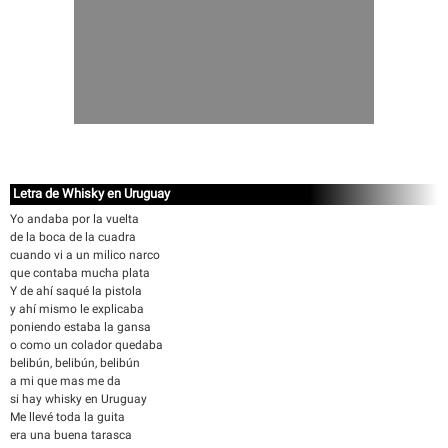
Letra de Whisky en Uruguay
Yo andaba por la vuelta
de la boca de la cuadra
cuando vi a un milico narco
que contaba mucha plata
Y de ahí saqué la pistola
y ahí mismo le explicaba
poniendo estaba la gansa
o como un colador quedaba
belibún, belibún, belibún
a mi que mas me da
si hay whisky en Uruguay
Me llevé toda la guita
era una buena tarasca