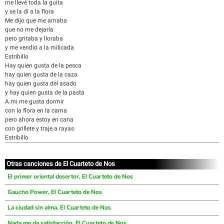
me llevé toda la guita
y se la di a la flora
Me dijo que me amaba
que no me dejaría
pero gritaba y lloraba
y me vendió a la milicada
Estribillo
Hay quien gusta de la pesca
hay quien gusta de la caza
hay quien gusta del asado
y hay quien gusta de la pasta
A mi me gusta dormir
con la flora en la cama
pero ahora estoy en cana
con grillete y traje a rayas
Estribillo
Otras canciones de El Cuarteto de Nos
El primer oriental desertor, El Cuarteto de Nos
Gaucho Power, El Cuarteto de Nos
La ciudad sin alma, El Cuarteto de Nos
Nada me da satisfacción, El Cuarteto de Nos