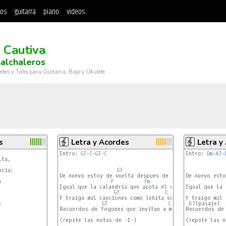
tos
guitarra
piano
videos
 Cautiva
alchaleros
rdes y Tabs para Guitarra, Bajo y Ukulele
s
Letra y Acordes
Letra y
Intro: 
G7
-
C
-
G7
-
C
Intro: 
Dm
-
A7
-
ta,

                                           -I-

             
cia;

G7
C
De nuevo estoy de vuelta despues de larga ausencia

De nuevo esto


F
Fm
C
Igual que la calandria que azota el vendaval

Igual que la 


G7
C
7
Y traigo mil canciones como leñita secas

Y traigo mil 


G7
C
B7
(pasaje)  
Recuerdos de fogones que invitan a matear

Recuerdos de 
(repite las notas de -I-)

(repite las n
                                         -II-

             