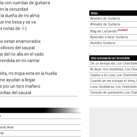
la con cuerdas de guitarra
en la oscuridad
Extras
s la dueña de mi alma
Acordes de Guitarra
que me besa y se va
Afinador de Guitarra
las notas de -I-)
¡nuevo!
Blog de LaCuerda
Aprender a tocar Guitarra
los estan enamorados
Acordes Guitarra
sollosos del sauzal
s del rio alla en el vado
Otras canciones de Los Chalchaleros
rendida en mi cantar
De un tiempo ido, Los Chalchal
Al dejar mis montañas, Los Cha
lta, mi tropa esta en la huella
Coplas a la Luna, Los Chalchal
me ayudan a llegar
Cuando se me escape el alma, 
to por un toro mañero
Luna Cordobesa, Los Chalchale
orillas del sauzal
Corazón de quebracho, Los Cha
a
Tanto Amé
nte