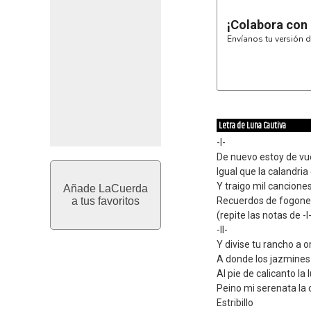
¡Colabora con
Envíanos tu versión d
Letra de Luna Cautiva
-I-
De nuevo estoy de vu
Igual que la calandri
Y traigo mil cancione
Añade LaCuerda
a tus favoritos
Recuerdos de fogones
(repite las notas de -I
-II-
Y divise tu rancho a o
A donde los jazmines 
Al pie de calicanto l
Peino mi serenata la 
Estribillo