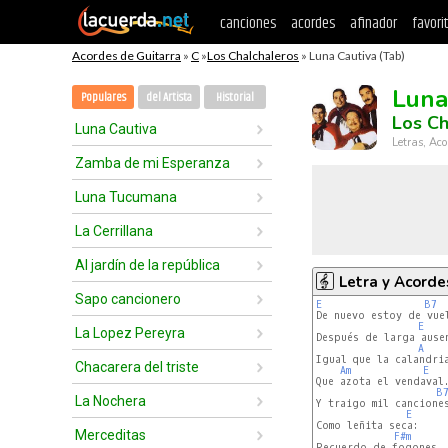
canciones
acordes
afinador
favori
Acordes de Guitarra
»
C
»
Los Chalchaleros
» Luna Cautiva (Tab)
Luna
Populares
del Artista
Historial
Los Ch
Luna Cautiva
Letras, Aco
Zamba de mi Esperanza
Luna Tucumana
La Cerrillana
Al jardín de la república
Letra y Acorde
Sapo cancionero
E
B7
De nuevo estoy de vuel
E
La Lopez Pereyra
Después de larga ausen
A
Igual que la calandria
Chacarera del triste
Am
E
Que azota el vendaval.
B
La Nochera
Y traigo mil canciones
E
Como leñita seca:

Merceditas
F#m