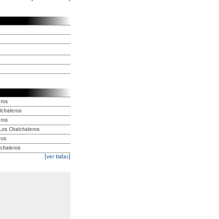
eros
lchaleros
eros
Los Chalchaleros
ros
lchaleros
[ver todas]