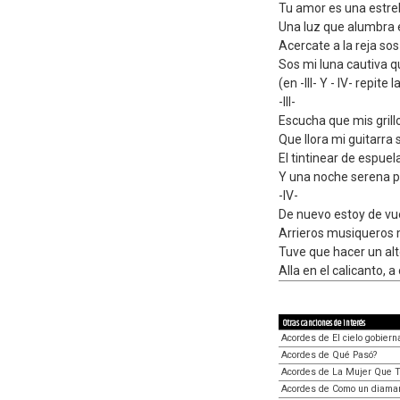
Tu amor es una estrel
Una luz que alumbra 
Acercate a la reja so
Sos mi luna cautiva 
(en -III- Y - IV- repite 
-III-
Escucha que mis gril
Que llora mi guitarra 
El tintinear de espuela
Y una noche serena p
-IV-
De nuevo estoy de vue
Arrieros musiqueros 
Tuve que hacer un al
Alla en el calicanto, a 
Otras canciones de interés
Acordes de El cielo gobiern
Acordes de Qué Pasó?
Acordes de La Mujer Que 
Acordes de Como un diama