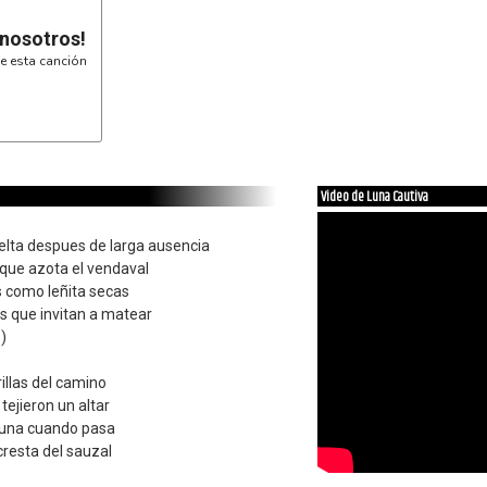
 nosotros!
e esta canción
Video de Luna Cautiva
elta despues de larga ausencia
a que azota el vendaval
s como leñita secas
 que invitan a matear
-)
rillas del camino
tejieron un altar
a luna cuando pasa
cresta del sauzal