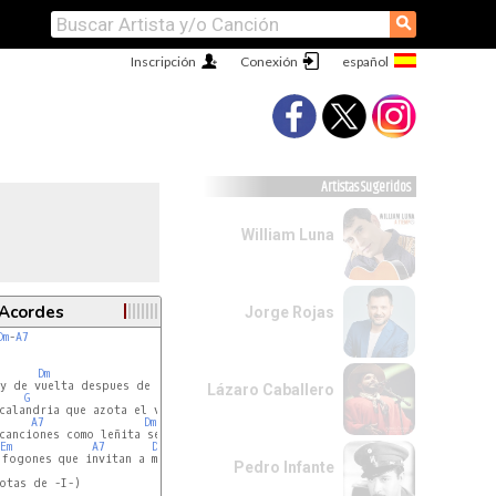
⚲
Inscripción
Conexión
Artistas Sugeridos
William Luna
 Acordes
Jorge Rojas
Dm
-
A7
                              -I-

Dm
A7
y de vuelta despues de larga ausencia

Lázaro Caballero
G
Dm
calandria que azota el vendaval

A7
Dm
canciones como leñita secas

Em
A7
Dm
fogones que invitan a matear

Pedro Infante
otas de -I-)

                            -II-
