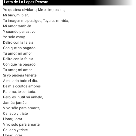
Letra de La Lopez Pereyra
Yo quisiera olvidarte, Me es imposible,
Mi bien, mi bien,
Tu imagen me persigue, Tuya es mi vida,
Mi amor también.
Y cuando pensativo
Yo solo estoy,
Deliro con la falsía
Con que ha pagado
Tu amor, mi amor.
Deliro con la falsía
Con que ha pagado
Tu amor, mi amor.
Si yo pudiera tenerte
A mi lado todo el día,
De mis ocultos amores,
Paloma, te contaría.
Pero, es inútil mi anhelo,
Jamás, jamás.
Vivo sólo para amarte,
Callado y triste:
Llorar, llorar.
Vivo sólo para amarte,
Callado y triste:
Llorar, llorar.