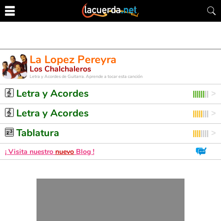
La Lopez Pereyra
Los Chalchaleros
Letra y Acordes de Guitarra. Aprende a tocar esta canción
Letra y Acordes
Letra y Acordes
Tablatura
¡ Visita nuestro
nuevo
Blog !