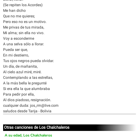
(Se repiten los Acordes)
Me han dicho
Que no me quieres;
Pero eso no es un motivo.
Me privas de tus mirada,
Mi alma; sin ella no vivo.
Voy a esconderme
A una selva sólo a llorar.
Pueda ser que,
En mi destierro,
Tus ojos negros pueda olvidar.
Un día, de mañanita,
Al cielo azul miré, miré.
Contemplando a las estrellas,
A la más bella le pregunté
Si era ella la que alumbraba
Para pedir por ella,
Al dios piadoso, resignación.
cualquier duda: jos_rm@live.com
saludos desde Tarija - Bolivia
Otras canciones de Los Chalchaleros
A su edad, Los Chalchaleros