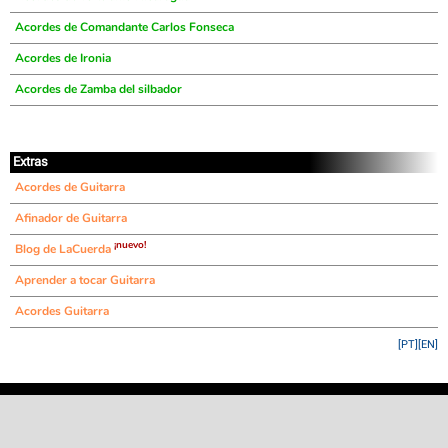
Acordes de Comandante Carlos Fonseca
Acordes de Ironia
Acordes de Zamba del silbador
Extras
Acordes de Guitarra
Afinador de Guitarra
¡nuevo!
Blog de LaCuerda
Aprender a tocar Guitarra
Acordes Guitarra
[PT]
[EN]
©
LaCuerda
.net
·
·
·
aviso legal
privacidad
contacto