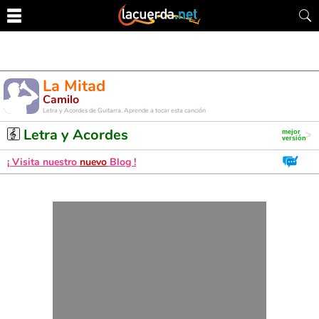
La Mitad
Camilo
Letra y Acordes de Guitarra. Aprende a tocar esta canción
Letra y Acordes
¡ Visita nuestro
nuevo
Blog !