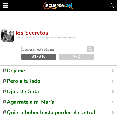
los Secretos
Letra y Acordes de Guitarra. Aprende a tocar esta canción
⚲
#1 - #10
A - Z
Déjame
Pero a tu lado
Ojos De Gata
Agarrate a mi María
Quiero beber hasta perder el control