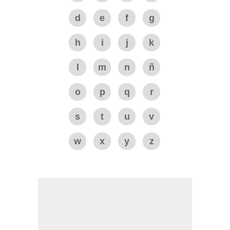
d
e
f
g
h
i
j
k
l
m
n
ñ
o
p
q
r
s
t
u
v
w
x
y
z