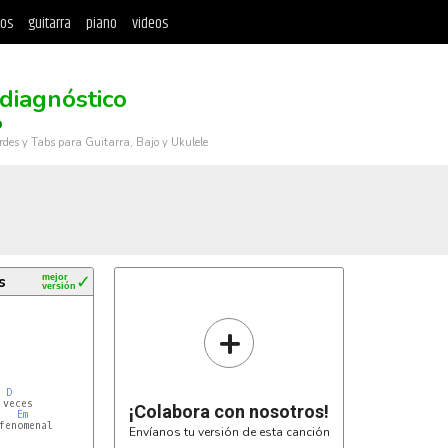
tos
guitarra
piano
videos
diagnóstico
o
rdes y Tabs para Guitarra, Bajo y Ukulele
s
mejor
✓
versión
D/F#
:  
E
:3

B
:3

+
G
:0

D
:0

A
:0

E
:2

D
veces

¡Colabora con nosotros!
Em
Envíanos tu versión de esta canción