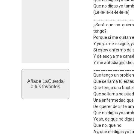
Que no digas yo tamb
(Le-le-le-le-le-le-le)
_________________
¿Será que no quiero
tengo?
Porque si me quitan
Y yo ya me resigné, y
Si estoy enfermo de
Y de eso ya me cans
Y me autodiagnostiq
_________________
Que tengo un proble
Añade LaCuerda
Que se llama tú estás 
a tus favoritos
Que tengo una bacter
Que se llama no puedo
Una enfermedad que 
De querer decir te a
Que no digas yo tamb
Yeah, de que no diga
Que no, que no
Ay, que no digas yo 