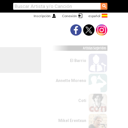
⚲
Inscripción
Conexión
Artistas Sugeridos
El Barrio
Annette Moreno
Coti
Mikel Erentxun