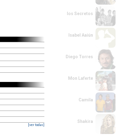
los Secretos
Isabel Aaiún
Diego Torres
Mon Laferte
Camila
Shakira
[ver todas]