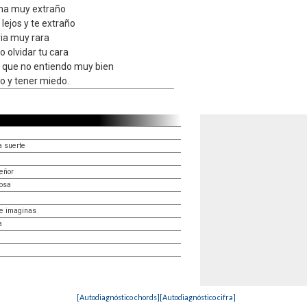
ma muy extraño
lejos y te extraño
ia muy rara
 olvidar tu cara
 que no entiendo muy bien
o y tener miedo.
 suerte
eñor
losa
te imaginas
a
[Autodiagnóstico chords]
[Autodiagnóstico cifra]