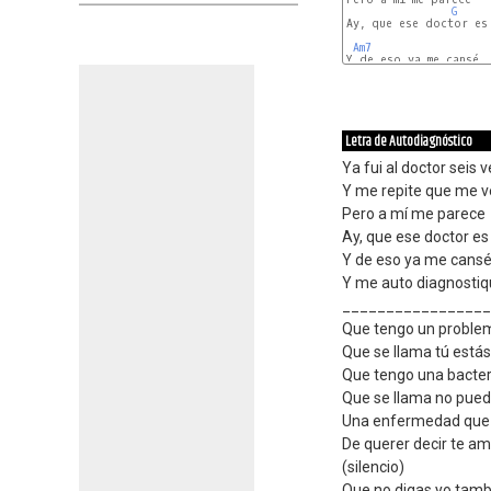
G
Ay, que ese doctor es
Am7
Y de eso ya me cansé

D
Letra de Autodiagnóstico
Ya fui al doctor seis 
Y me repite que me 
Pero a mí me parece
Ay, que ese doctor e
Y de eso ya me cans
Y me auto diagnosti
_________________
Que tengo un proble
Que se llama tú estás 
Que tengo una bacter
Que se llama no puedo
Una enfermedad que 
De querer decir te a
(silencio)
Que no digas yo tamb