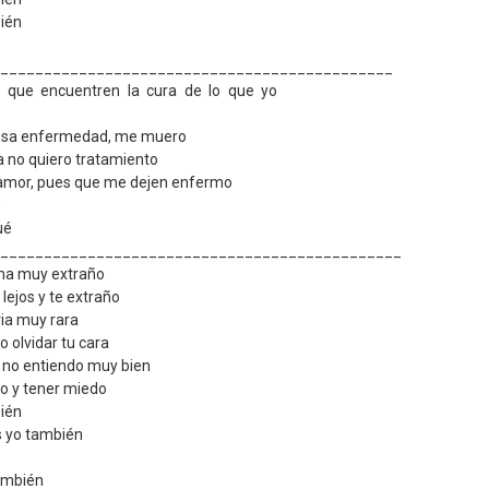
ién
_____________________________________________
 que encuentren la cura de lo que yo
 esa enfermedad, me muero
a no quiero tratamiento
 amor, pues que me dejen enfermo
é
ué
______________________________________________
ma muy extraño
lejos y te extraño
ia muy rara
 olvidar tu cara
no entiendo muy bien
mo y tener miedo
ién
s yo también
también