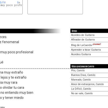
D/F#
Em
 muy poco profesional

Extras
Acordes de Guitarra
veces
Afinador de Guitarra
ve fenomenal
¡nuevo!
Blog de LaCuerda
Aprender a tocar Guitarra
s muy poco profesional
Acordes Guitarra
é
qué
Otras canciones de Camilo
____________________________________________
Plis, Camilo
ma muy extraño
Buenos Días, Camilo
lejos y te extraño
Mareado, Camilo
ia muy rara
Amor de extranjeros, Camilo
 olvidar tu cara
La Difícil, Camilo
no entiendo muy bien
No se vale, Camilo
mo y tener miedo
ién