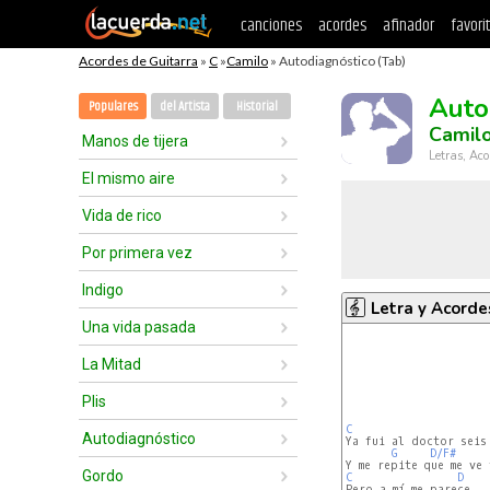
canciones
acordes
afinador
favori
Acordes de Guitarra
»
C
»
Camilo
» Autodiagnóstico (Tab)
Auto
Populares
del Artista
Historial
Camil
Manos de tijera
Letras, Aco
El mismo aire
Vida de rico
Por primera vez
Indigo
Letra y Acorde
Una vida pasada
La Mitad
Plis
C
Autodiagnóstico
Ya fui al doctor seis 
G
D/F#
Gordo
C
D
Pero a mí me parece
