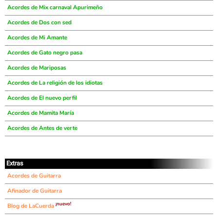
Acordes de Mix carnaval Apurimeño
Acordes de Dos con sed
Acordes de Mi Amante
Acordes de Gato negro pasa
Acordes de Mariposas
Acordes de La religión de los idiotas
Acordes de El nuevo perfil
Acordes de Mamita María
Acordes de Antes de verte
Extras
Acordes de Guitarra
Afinador de Guitarra
¡nuevo!
Blog de LaCuerda