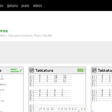
tos
guitarra
piano
videos
eros
rdes y Tabs para Guitarra, Bajo y Ukulele
s
mejor
✓
Tablatura
Tablatu
versión
e||---0----5----10----14----
e||---0----5-
D
B||---5----5----10----10----
B||---5----5-
ón

G||---7----7----11----11----
G||---7----7-
D||---7----7----12----12----
D||---7----7-
A||-------------------------
A||----------
E||-------------------------
E||----------
ra

e||---0----7----0----7-----
e||---0----7-
B||---5----5----5----5-----
B||---5----5-
G||---6----6----6----6-----
G||---6----6-


D||---7----7----7----7-----
D||---7----7-
A||------------------------
A||----------
E||------------------------
E||----------
co

e||---------------------------------------
B||---------------------------------------
G||---/7-9-11-7v---7-9-11-9-6-2---2-6-----
D||-----------------------------2---------
G
r
