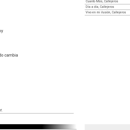
Cuanto Más, Callejeros
Día a día, Callejeros
Vivo en mi ilusión, Callejeros
oy
ndo cambia
r.