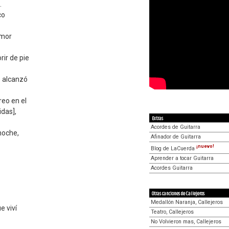
.
co
amor
ir de pie
e alcanzó
reo en el
idas],
Extras
Acordes de Guitarra
 noche,
Afinador de Guitarra
¡nuevo!
Blog de LaCuerda
Aprender a tocar Guitarra
Acordes Guitarra
Otras canciones de Callejeros
Medallón Naranja, Callejeros
e viví
Teatro, Callejeros
No Volvieron mas, Callejeros