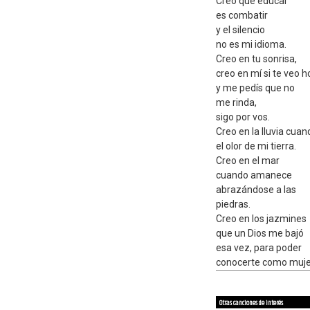
Creo que educar
es combatir
y el silencio
no es mi idioma.
Creo en tu sonrisa,
creo en mí si te veo h
y me pedís que no
me rinda,
sigo por vos.
Creo en la lluvia cua
el olor de mi tierra.
Creo en el mar
cuando amanece
abrazándose a las
piedras.
Creo en los jazmines
que un Dios me bajó
esa vez, para poder
conocerte como muje
Otras canciones de interés