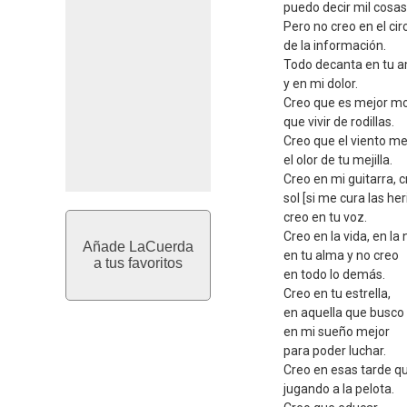
puedo decir mil cosas
Pero no creo en el cir
de la información.
Todo decanta en tu 
y en mi dolor.
Creo que es mejor mor
que vivir de rodillas.
Creo que el viento m
el olor de tu mejilla.
Creo en mi guitarra, c
sol [si me cura las her
creo en tu voz.
Creo en la vida, en la
Añade LaCuerda
en tu alma y no creo
a tus favoritos
en todo lo demás.
Creo en tu estrella,
en aquella que busco
en mi sueño mejor
para poder luchar.
Creo en esas tarde qu
jugando a la pelota.