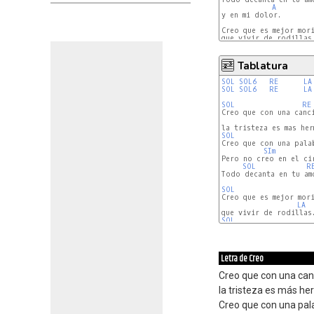
A
y en mi dolor.

Creo que es mejor mori
que vivir de rodillas.
Tablatura
SOL
SOL6
RE
LA
SOL
SOL6
RE
LA
SOL
RE
Creo que con una canci
SOL
Creo que con una pala
SIm
Pero no creo en el cir
SOL
R
Todo decanta en tu amo
SOL
Creo que es mejor mori
LA
SOL
Letra de Creo
Creo que con una can
la tristeza es más h
Creo que con una pal