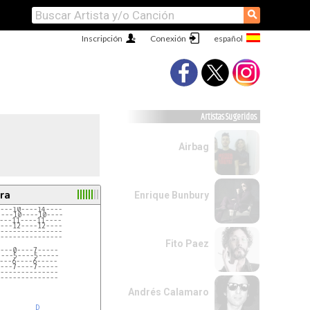
⚲
Inscripción
Conexión
Artistas Sugeridos
Airbag
ra
Enrique Bunbury
---10----14----
---10----10----
---11----11----
---12----12----
---------------
---------------
Fito Paez
---0----7-----
---5----5-----
---6----6-----
---7----7-----
--------------
--------------
Andrés Calamaro
D