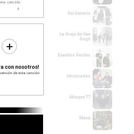
una canción

A
Sui Generis
La Oreja de Van
Gogh
+
-----------------

Enanitos Verdes
6--12------------

-----------------

-----------------

ra con nosotros!
versión de esta canción
Intoxicados
-----------------

-7-6-------------

Attaque 77
-----------------

-----------------

Maná
canta en tu amor

----------------

-16--14--12x---
