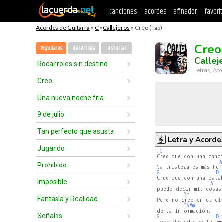
canciones
acordes
afinador
favori
Acordes de Guitarra
»
C
»
Callejeros
» Creo (Tab)
Creo
Populares
del Artista
Historial
Callej
Rocanroles sin destino
Letras, Aco
Creo
Una nueva noche fria
9 de julio
Tan perfecto que asusta
Letra y Acorde
Jugando
G
Creo que con una canci
A
Prohibido
G
D
Creo que con una palab
Imposible
A
puedo decir mil cosas.
Bm
Fantasía y Realidad
Pero no creo en el cir
FA#m
Señales
G
D
Todo decanta en tu amo