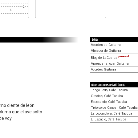
------------------|------------------|------------------|

------------2-----|-----------4------|------------4-----|

-----4------------|------------------|------------------|

------------------|----2-------------|----2-------------|

Extras
Acordes de Guitarra
Afinador de Guitarra
¡nuevo!
Blog de LaCuerda
Aprender a tocar Guitarra
Acordes Guitarra
Otras canciones de Café Tacuba
Tengo Todo, Café Tacuba
Gracias, Café Tacuba
Esperando, Café Tacuba
como diente de león
Trópico de Cancer, Café Tacuba
pluma que el ave soltó
La Locomotora, Café Tacuba
nde voy
El Espacio, Café Tacuba