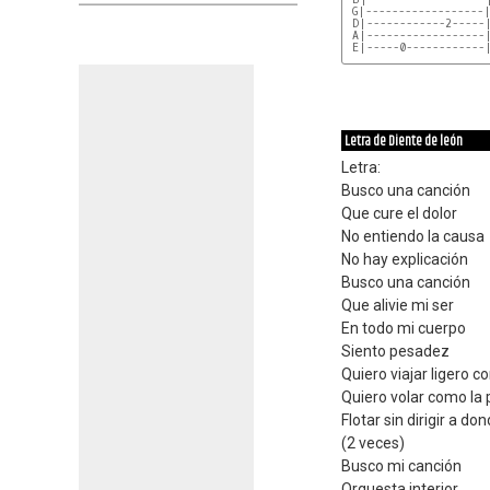
 G|------------------|
 D|------------2-----|
 A|------------------|
 E|-----0------------|
Letra de Diente de león
Letra:
Busco una canción
Que cure el dolor
No entiendo la causa
No hay explicación
Busco una canción
Que alivie mi ser
En todo mi cuerpo
Siento pesadez
Quiero viajar ligero 
Quiero volar como la 
Flotar sin dirigir a do
(2 veces)
Busco mi canción
Orquesta interior