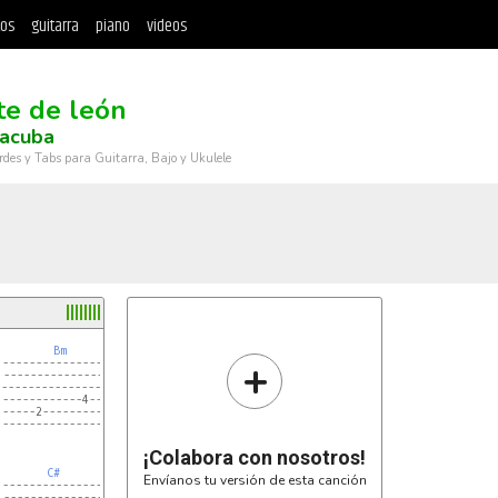
tos
guitarra
piano
videos
te de león
Tacuba
rdes y Tabs para Guitarra, Bajo y Ukulele
Bm
F#
F#
+
------------------|------------------|------------------|

------------------|------------------|------------------|

------------------|------------------|------------------|

------------4-----|-----------4------|------------4-----|

-----2------------|------------------|------------------|

------------------|----2-------------|----2-------------|

¡Colabora con nosotros!
C#
F#
F#
Envíanos tu versión de esta canción
------------------|------------------|------------------|

------------------|------------------|------------------|
