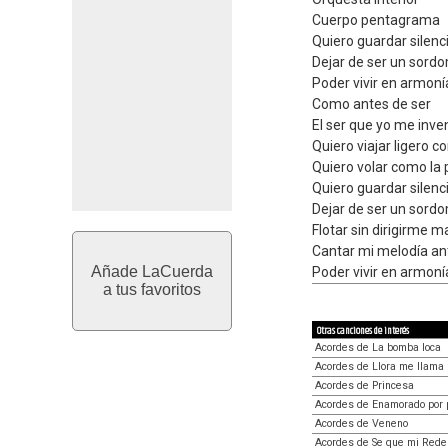
Cuerpo pentagrama
Quiero guardar silen
Dejar de ser un sord
Poder vivir en armoní
Como antes de ser
El ser que yo me inve
Quiero viajar ligero 
Quiero volar como la 
Quiero guardar silen
Dejar de ser un sord
Flotar sin dirigirme m
Cantar mi melodía an
Añade LaCuerda
Poder vivir en armoní
a tus favoritos
Otras canciones de interés
Acordes de La bomba loca
Acordes de Llora me llama
Acordes de Princesa
Acordes de Enamorado por 
Acordes de Veneno
Acordes de Se que mi Reden