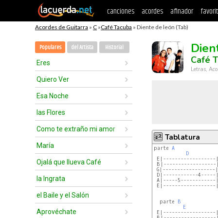
canciones
acordes
afinador
favori
Acordes de Guitarra
»
C
»
Café Tacuba
» Diente de león (Tab)
Dien
Populares
del Artista
Historial
Café 
Eres
Letras, Aco
Quiero Ver
Esa Noche
las Flores
Como te extraño mi amor
Tablatura
María
parte 
A
D
 E|------------------|
Ojalá que llueva Café
 B|------------------|
 G|------------------|
 D|------------4-----|
la Ingrata
 A|-----5------------|
 E|------------------|
el Baile y el Salón
  parte 
B
E
Aprovéchate
 E|------------------|
 B|------------------|