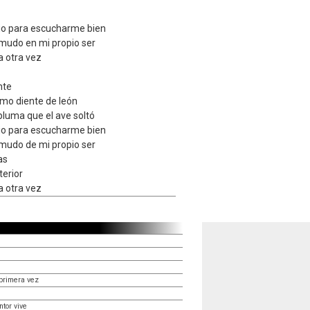
cio para escucharme bien
omudo en mi propio ser
a otra vez
nte
como diente de león
pluma que el ave soltó
cio para escucharme bien
omudo de mi propio ser
as
terior
a otra vez
primera vez
tor vive