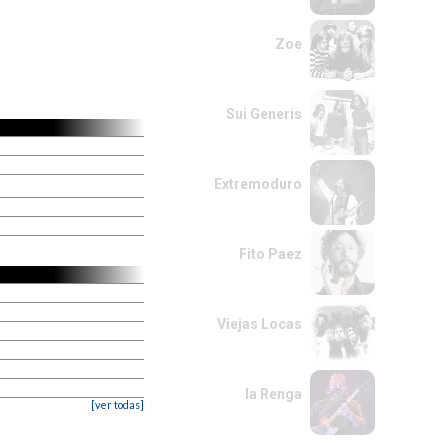
Zoe
Sui Generis
Extremoduro
Fito Paez
Viejas Locas
la Renga
[ver todas]