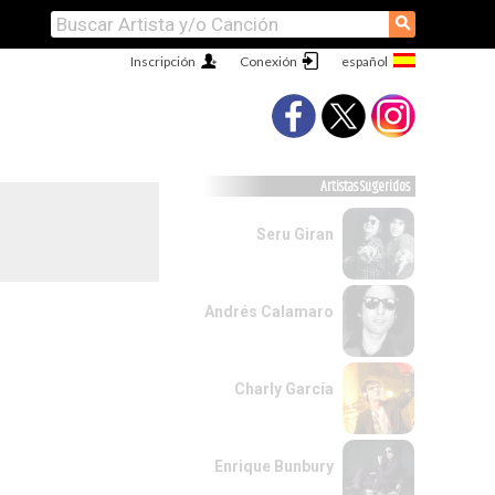
⚲
Inscripción
Conexión
Artistas Sugeridos
Seru Giran
Andrés Calamaro
Charly García
Enrique Bunbury