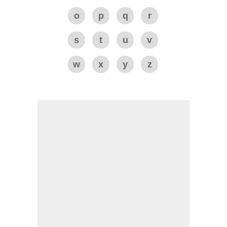
o
p
q
r
s
t
u
v
w
x
y
z