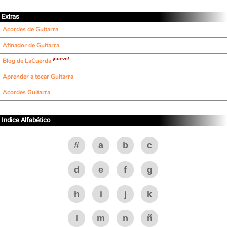
Extras
Acordes de Guitarra
Afinador de Guitarra
¡nuevo!
Blog de LaCuerda
Aprender a tocar Guitarra
Acordes Guitarra
Indice Alfabético
#
a
b
c
d
e
f
g
h
i
j
k
l
m
n
ñ