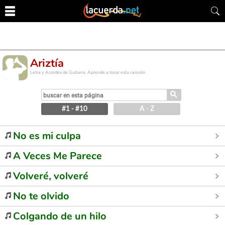
Ariztía
Letra y Acordes de Guitarra. Aprende a tocar esta canción
⚲
#1 - #10
A - Z
No es mi culpa
A Veces Me Parece
Volveré, volveré
No te olvido
Colgando de un hilo