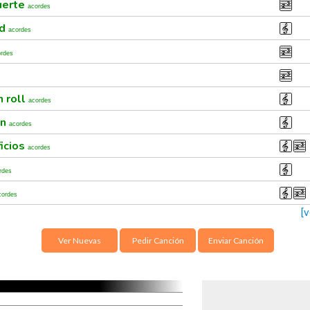
uerte
acordes
ad
acordes
ordes
n roll
acordes
on
acordes
ficios
acordes
rdes
cordes
[
Ver Nuevas
Pedir Canción
Enviar Canción