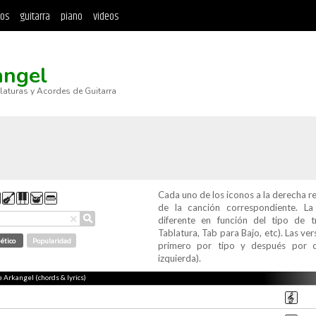
tos
guitarra
piano
videos
angel
blaturas y Acordes de Guitarra
Cada uno de los iconos a la derecha r
de la canción correspondiente. L
⚲
×
diferente en función del tipo de t
Tablatura, Tab para Bajo, etc). Las v
ético
Popularidad
primero por tipo y después por c
izquierda).
e Arkangel (chords & lyrics)