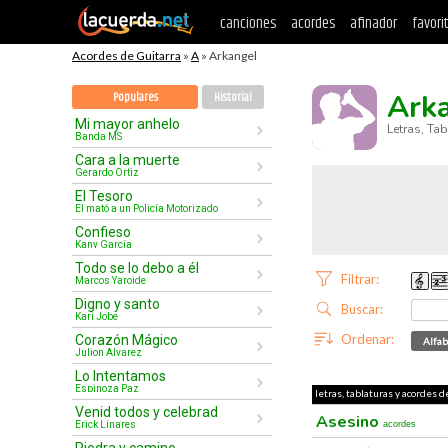
canciones
acordes
afinador
favori
Acordes de Guitarra
»
A
» Arkangel
Ark
Populares
Historial
Mi mayor anhelo
Letras, Ta
Banda MS
Cara a la muerte
Gerardo Ortiz
El Tesoro
El mató a un Policía Motorizado
Confieso
Kany García
Todo se lo debo a él
Filtrar:
Marcos Yaroide
Digno y santo
Buscar:
Kari Jobe
Ordenar:
Corazón Mágico
Alfab
Julion Alvarez
Lo Intentamos
Espinoza Paz
letras, tablaturas y acordes d
Venid todos y celebrad
Asesino
Erick Linares
acordes