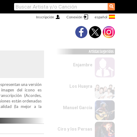
⚲
Inscripción
Conexión
Artistas Sugeridos
Enjambre
espresentan una versión
Los Huayra
a imagen del icono es
ranscripción (Acordes,
ersiones están ordenadas
alidad (la mejor a la
Manuel García
Ciro y los Persas