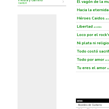
Piedra y camino
El vagón de la m
Canto 4
Hacia la eternid
Héroes Caidos
ac
Libertad
acordes
Loco por el rock'
Ni plata ni religi
Todo costó sacri
Todo por amor
aco
Tu eres el amor
a
extras
·
Acordes de Guitarra