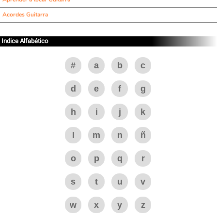
Acordes Guitarra
Indice Alfabético
#
a
b
c
d
e
f
g
h
i
j
k
l
m
n
ñ
o
p
q
r
s
t
u
v
w
x
y
z