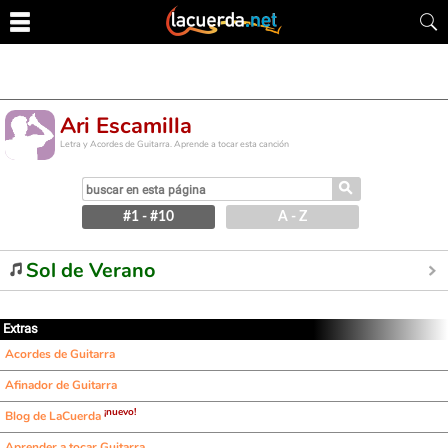
Ari Escamilla
Letra y Acordes de Guitarra. Aprende a tocar esta canción
⚲
#1 - #10
A - Z
Sol de Verano
Extras
Acordes de Guitarra
Afinador de Guitarra
¡nuevo!
Blog de LaCuerda
Aprender a tocar Guitarra