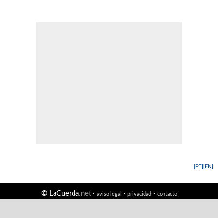
[PT]
[EN]
©
LaCuerda
.net
·
·
·
aviso legal
privacidad
contacto