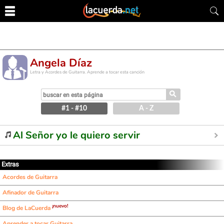
Angela Díaz
Letra y Acordes de Guitarra. Aprende a tocar esta canción
⚲
#1 - #10
A - Z
Al Señor yo le quiero servir
Extras
Acordes de Guitarra
Afinador de Guitarra
¡nuevo!
Blog de LaCuerda
Aprender a tocar Guitarra