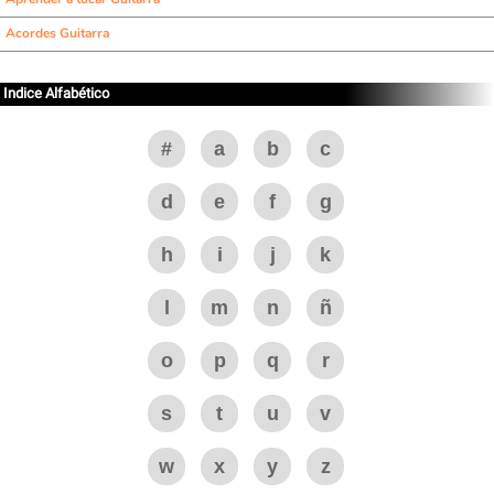
Acordes Guitarra
Indice Alfabético
#
a
b
c
d
e
f
g
h
i
j
k
l
m
n
ñ
o
p
q
r
s
t
u
v
w
x
y
z