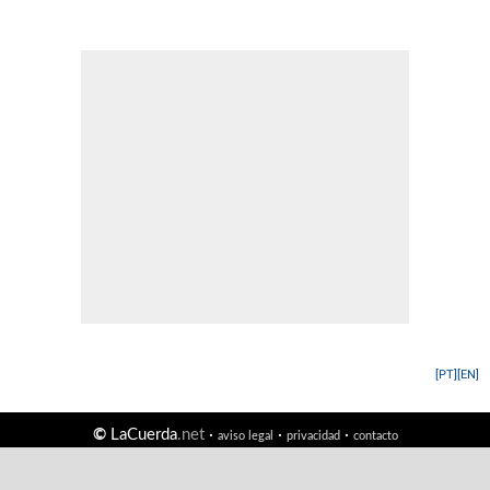
[PT]
[EN]
©
LaCuerda
.net
·
·
·
aviso legal
privacidad
contacto