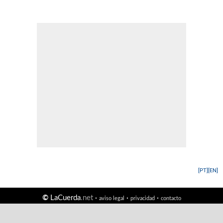
[PT]
[EN]
©
LaCuerda
.net
·
·
·
aviso legal
privacidad
contacto