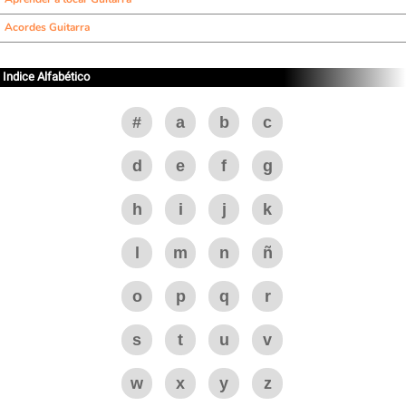
Acordes Guitarra
Indice Alfabético
#
a
b
c
d
e
f
g
h
i
j
k
l
m
n
ñ
o
p
q
r
s
t
u
v
w
x
y
z