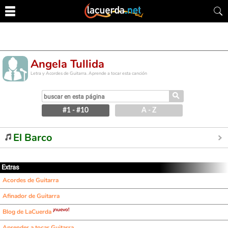
Angela Tullida
Letra y Acordes de Guitarra. Aprende a tocar esta canción
⚲
#1 - #10
A - Z
El Barco
Extras
Acordes de Guitarra
Afinador de Guitarra
¡nuevo!
Blog de LaCuerda
Aprender a tocar Guitarra