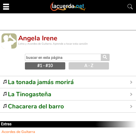
Angela Irene
Letra y Acordes de Guitarra. Aprende a tocar esta canción
⚲
#1 - #10
A - Z
La tonada jamás morirá
La Tinogasteña
Chacarera del barro
Extras
Acordes de Guitarra