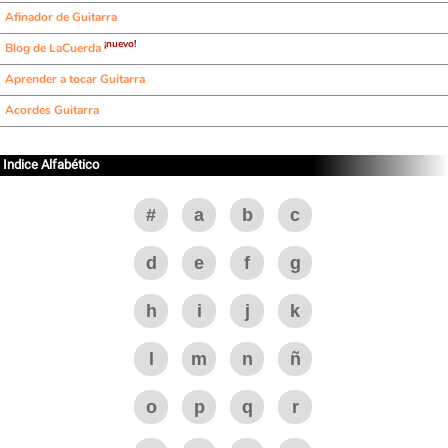
Afinador de Guitarra
¡nuevo!
Blog de LaCuerda
Aprender a tocar Guitarra
Acordes Guitarra
Indice Alfabético
#
a
b
c
d
e
f
g
h
i
j
k
l
m
n
ñ
o
p
q
r