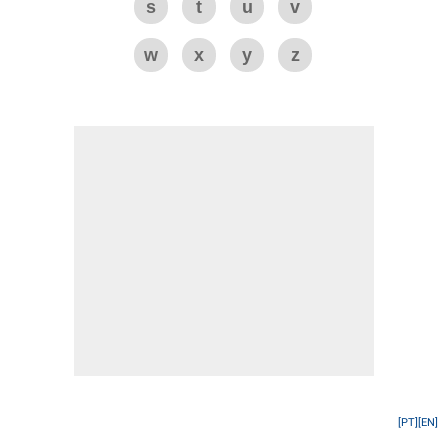
s
t
u
v
w
x
y
z
[PT]
[EN]