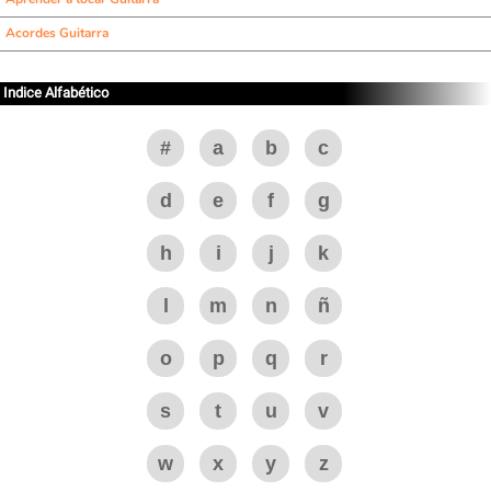
Acordes Guitarra
Indice Alfabético
#
a
b
c
d
e
f
g
h
i
j
k
l
m
n
ñ
o
p
q
r
s
t
u
v
w
x
y
z