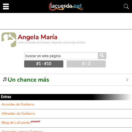
Angela María
Letra y Acordes de Guitarra. Aprende a tocar esta canción
⚲
#1 - #10
A - Z
Un chance más
Extras
Acordes de Guitarra
Afinador de Guitarra
¡nuevo!
Blog de LaCuerda
Aprender a tocar Guitarra