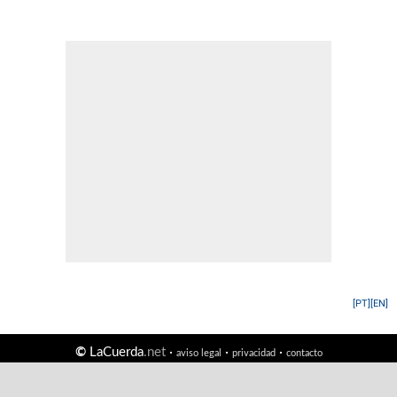
[PT]
[EN]
©
LaCuerda
.net
·
·
·
aviso legal
privacidad
contacto