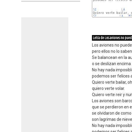
SI
LA
SI
LA
M
Letra de Los aviones no pued
Los aviones no pueden
pero ellos no lo saben
Se balancean en la au
o se deslizan encima 
No hay nada imposible
podemos ser felices a
Quiero verte bailar, oh
quiero verte volar.
Quiero verte reir y nun
Los aviones son barco
que se perdieron en e
se olvidaron de como 
son lagrimas de nieve
No hay nada imposible
podemos ser felices a