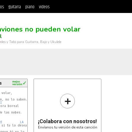
tos
guitarra
piano
videos
aviones no pueden volar
l
rdes y Tabs para Guitarra, Bajo y Ukulele
s
mejor
✓
versión
+
MI
ora boreal

e las nubes.

¡Colabora con nosotros!
RE
LA
 si tu lo deseas,

Envíanos tu versión de esta canción
FA#
nque tú no lo creas.
