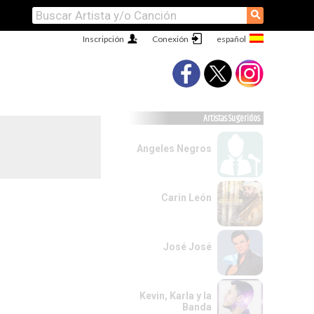
⚲
Inscripción
Conexión
Artistas Sugeridos
Angeles Negros
Carin León
José José
Kevin, Karla y la
Banda