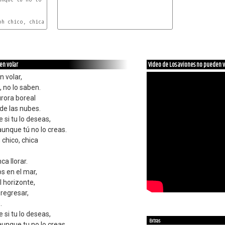
I
en volar
Video de Los aviones no pueden v
 volar,
, no lo saben.
rora boreal
de las nubes.
 si tu lo deseas,
unque tú no lo creas.
 chico, chica
ca llorar.
s en el mar,
l horizonte,
regresar,
.
 si tu lo deseas,
Extras
unque tu no lo creas.