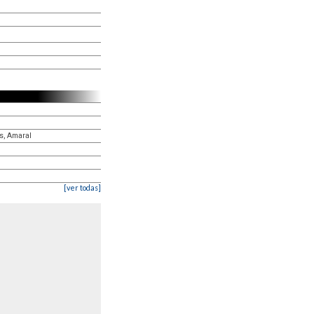
ás, Amaral
[ver todas]