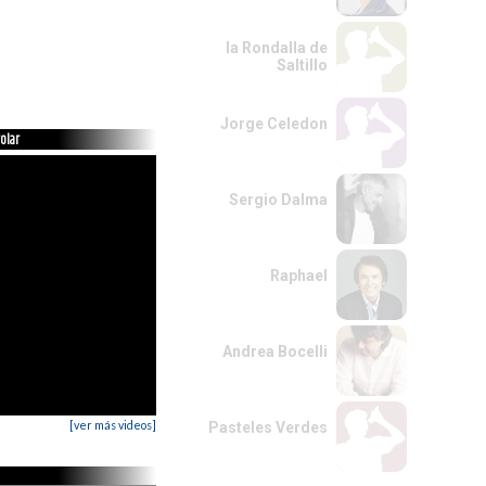
la Rondalla de
Saltillo
Jorge Celedon
olar
Sergio Dalma
Raphael
Andrea Bocelli
[ver más videos]
Pasteles Verdes