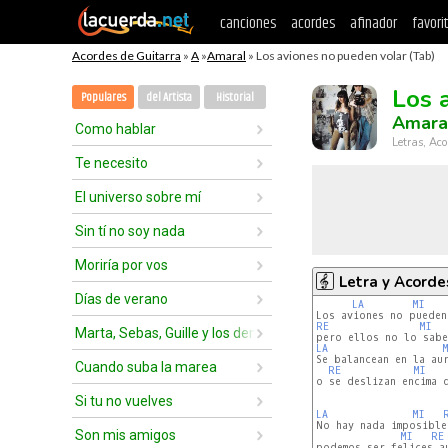
canciones
acordes
afinador
favori
Acordes de Guitarra
»
A
»
Amaral
» Los aviones no pueden volar (Tab)
Los 
Populares
del Artista
Historial
Amara
Como hablar
Letras, Aco
Te necesito
El universo sobre mí
Sin tí no soy nada
Moriría por vos
Letra y Acorde
Días de verano
LA
MI
RE
MI
Marta, Sebas, Guille y los demás
LA
Se balancean en la aur
Cuando suba la marea
RE
MI
o se deslizan encima d
Si tu no vuelves
LA
MI
No hay nada imposible
Son mis amigos
MI
RE
podemos ser felices au