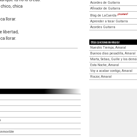
Acordes de Guitarra
 chico, chica
Afinador de Guitarra
¡nuevo!
Blog de LaCuerda
ca llorar.
Aprender a tocar Guitarra
Acordes Guitarra
e libertad,
ca llorar.
Otras canciones de Amaral
Nuestro Tiempo, Amaral
Buenos días pesadilla, Amaral
Marta, Sebas, Guille y los dem
Esta Noche, Amaral
Voy a acabar contigo, Amaral
Riazor, Amaral
s
conmovible