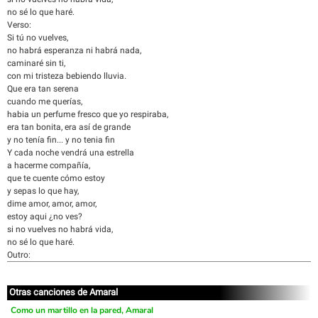
no sé lo que haré.
Verso:
Si tú no vuelves,
no habrá esperanza ni habrá nada,
caminaré sin ti,
con mi tristeza bebiendo lluvia.
Que era tan serena
cuando me querías,
habia un perfume fresco que yo respiraba,
era tan bonita, era así de grande
y no tenía fin... y no tenia fin
Y cada noche vendrá una estrella
a hacerme compañía,
que te cuente cómo estoy
y sepas lo que hay,
dime amor, amor, amor,
estoy aqui ¿no ves?
si no vuelves no habrá vida,
no sé lo que haré.
Outro:
Otras canciones de Amaral
Como un martillo en la pared, Amaral