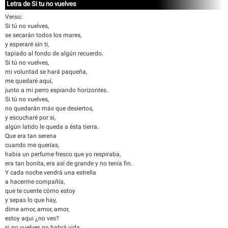
Letra de Si tu no vuelves
Verso:
Si tú no vuelves,
se secarán todos los mares,
y esperaré sin ti,
tapiado al fondo de algún recuerdo.
Si tú no vuelves,
mi voluntad se hará paqueña,
me quedaré aquí,
junto a mi perro espiando horizontes.
Si tú no vuelves,
no quedarán más que desiertos,
y escucharé por si,
algún latido le queda a ésta tierra.
Que era tan serena
cuando me querías,
habia un perfume fresco que yo respiraba,
era tan bonita, era así de grande y no tenía fin.
Y cada noche vendrá una estrella
a hacerme compañía,
que te cuente cómo estoy
y sepas lo que hay,
dime amor, amor, amor,
estoy aqui ¿no ves?
si no vuelves no habrá vida,