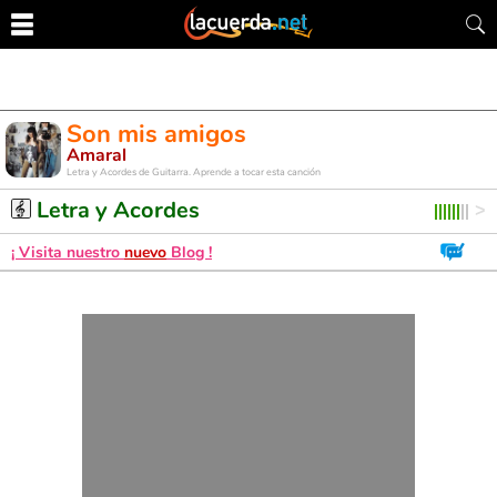
Son mis amigos
Amaral
Letra y Acordes de Guitarra. Aprende a tocar esta canción
Letra y Acordes
¡ Visita nuestro
nuevo
Blog !