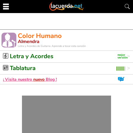
Color Humano
Almendra
Letra y Acordes de Guitarra. Aprende a tocar esta canción
Letra y Acordes
Tablatura
¡ Visita nuestro
nuevo
Blog !