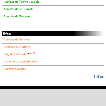
Acordes de Te amo y te odio
Acordes de Te Prometí
Acordes de Siempre
Extras
Acordes de Guitarra
Afinador de Guitarra
¡nuevo!
Blog de LaCuerda
Aprender a tocar Guitarra
Acordes Guitarra
[PT]
[EN]
©
LaCuerda
.net
·
·
·
aviso legal
privacidad
contacto