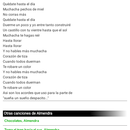
Quédate hasta el día
Muchacha pechos de miel
No corras más
Quédate hasta el día
Duerme un poco y yo entre tanto construiré
Un castillo con tu vientre hasta que el sol
Muchacha te hagas reír
Hasta llorar
Hasta llorar
Y no hables más muchacha
Corazón de tiza
Cuando todos duerman
Te robare un color
Y no hables más muchacha
Corazón de tiza
Cuando todos duerman
Te robare un color
Asi son los acordes que uso para la parte de
"sueña un sueño despacito..."
Otras canciones de Almendra
Chocolates, Almendra
Toma el tren hacia el sur, Almendra