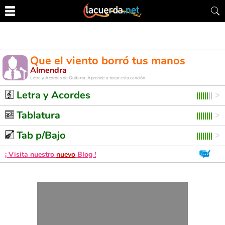
Que el viento borró tus manos
Almendra
Letra y Acordes de Guitarra. Aprende a tocar esta canción
Letra y Acordes
Tablatura
Tab p/Bajo
¡ Visita nuestro
nuevo
Blog !