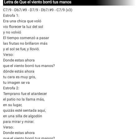
Letra de Que el viento borró tus manos
C7/9 - Db7/#9 - D7/9 - Db7/#9 - C7/9 (x3)
Estrofa 1:
Era una chica que voló
vio florecer la luz del sol
y no volvió
El tiempo comenzó a pasar
las frutas no brillaron más
y el sol se fue, y llovió.
Verso:
Donde estas ahora
que el viento borró tus manos?
dónde estás ahora
tu cara es muy gris,
tu imagen se va
Estrofa 2:
Temprano fue el atardecer
el patio no la llama más,
en su lugar,
quizás esté sentada aquí,
en una silla de algodón
para mirar y mirar.
Verso:
Donde estas ahora
que el viento borró tus manos?