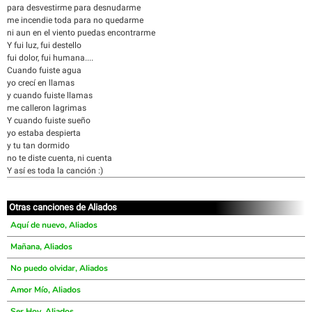
para desvestirme para desnudarme
me incendie toda para no quedarme
ni aun en el viento puedas encontrarme
Y fui luz, fui destello
fui dolor, fui humana....
Cuando fuiste agua
yo crecí en llamas
y cuando fuiste llamas
me calleron lagrimas
Y cuando fuiste sueño
yo estaba despierta
y tu tan dormido
no te diste cuenta, ni cuenta
Y así es toda la canción :)
Otras canciones de Aliados
Aquí de nuevo, Aliados
Mañana, Aliados
No puedo olvidar, Aliados
Amor Mío, Aliados
Ser Hoy, Aliados