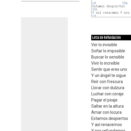
LA
SIm
SOL
LA
Letra de Refundación
Ver lo invisible
Soñar lo imposible
Buscar lo sensible
Vivir lo increíble
Sentir que eres uno
Y un ángel te sigue
Reír con frescura
Llorar con dulzura
Luchar con coraje
Pagar el peaje
Saltar en la altura
Amar con locura
Estamos despiertos
Y así renacemos
Y nos refundamos