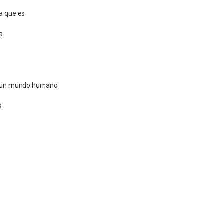
a que es
a
e un mundo humano
s