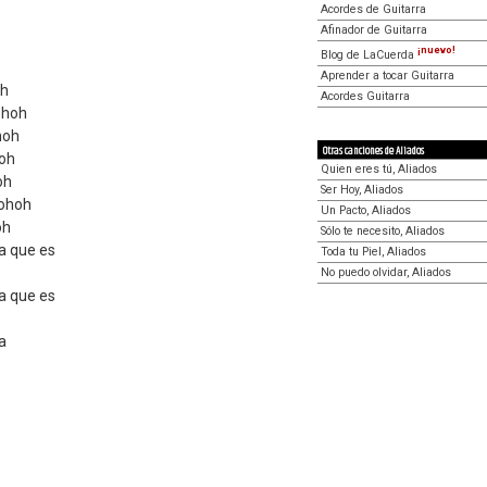
Acordes de Guitarra
Afinador de Guitarra
¡nuevo!
Blog de LaCuerda
Aprender a tocar Guitarra
oh
Acordes Guitarra
ohoh
hoh
Otras canciones de Aliados
hoh
Quien eres tú, Aliados
oh
Ser Hoy, Aliados
 ohoh
Un Pacto, Aliados
oh
Sólo te necesito, Aliados
a que es
Toda tu Piel, Aliados
No puedo olvidar, Aliados
a que es
a