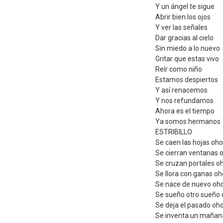
Y un ángel te sigue
Abrir bien los ojos
Y ver las señales
Dar gracias al cielo
Sin miedo a lo nuevo
Gritar que estas vivo
Reír como niño
Estamos despiertos
Y así renacemos
Y nos refundamos
Ahora es el tiempo
Ya somos hermanos
ESTRIBILLO
Se caen las hojas oh
Se cierran ventanas 
Se cruzan portales o
Se llora con ganas o
Se nace de nuevo oh
Se sueño otro sueño
Se deja el pasado oh
Se inventa un mañan