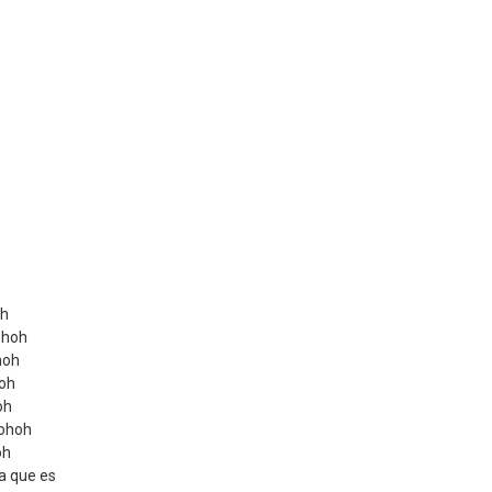
oh
ohoh
hoh
hoh
oh
 ohoh
oh
a que es