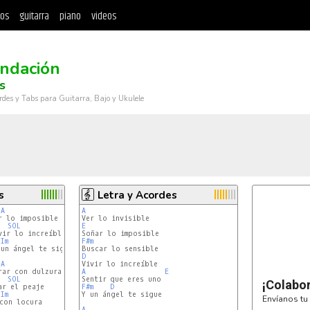
tos
guitarra
piano
videos
ndación
s
rdes y Tabs para Guitarra, Bajo y Ukulele
s
Letra y Acordes
LA
A
 lo imposible

SOL
E
SIm
SOL
F#m
un ángel te sigue

D
LA
ar con dulzura

A
E
SOL
¡Colabo
F#m
D
SIm
SOL
Y un ángel te sigue

Envíanos tu 
con locura

A