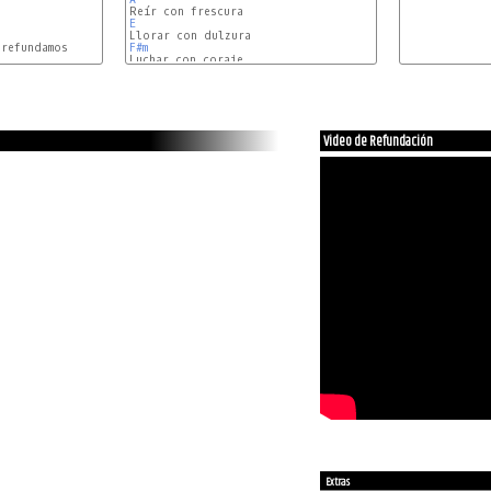
E
F#m
D
Video de Refundación
Extras