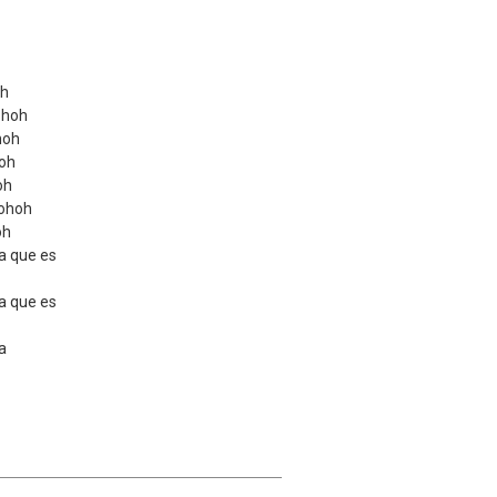
oh
ohoh
hoh
hoh
oh
 ohoh
oh
a que es
a que es
a