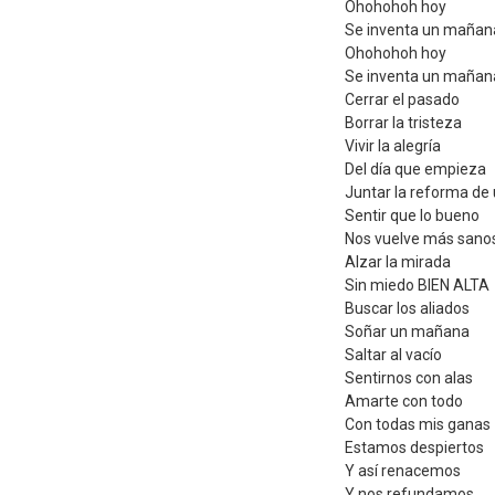
Ohohohoh hoy
Se inventa un mañan
Ohohohoh hoy
Se inventa un mañan
Cerrar el pasado
Borrar la tristeza
Vivir la alegría
Del día que empieza
Juntar la reforma d
Sentir que lo bueno
Nos vuelve más sano
Alzar la mirada
Sin miedo BIEN ALTA
Buscar los aliados
Soñar un mañana
Saltar al vacío
Sentirnos con alas
Amarte con todo
Con todas mis ganas
Estamos despiertos
Y así renacemos
Y nos refundamos