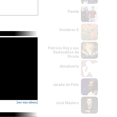
Panda
Hombres G
Patricio Rey y sus
Redonditos de
Ricota
Almafuerte
Jarabe de Palo
[ver más videos]
José Madero