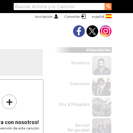
⚲
Inscripción
Conexión
Artistas Sugeridos
Vicentico
Guasones
+
Fito & Fitipaldis
ra con nosotros!
Bersuit
versión de esta canción
Vergarabat