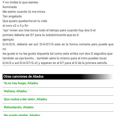
Y no mides lo que sientes
Iluminada
Me siento cuando tú me miras.
Tan angelada
Que quiero quedarme en tu vida
al coro x2 o 3 y fin
"ojo" miren son tres tonos todo el tiempo pero cuando hay dos G el
primero debería ser D7 para la subdominante que es G
ejemplo:
D/A/G/G...debería ser así: D/A/D7/G esta es la forma correcta pero puede que
no
les guste si no les gusta tóquenla tal como esta arriba con dos G seguidos que
también se oye bonito... también seria lo mismo para el intro pueden tocar
D/A/G o así D/A/D7/G x2 y esperan en el D7 para el G de la primera estrofa
Otras canciones de Aliados
Ya no hay fuego, Aliados
Mañana, Aliados
Que vuelva a dar amor, Aliados
Refundación, Aliados
No puedo olvidar, Aliados