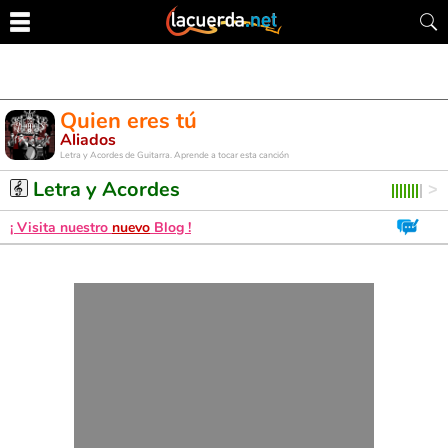
Quien eres tú
Aliados
Letra y Acordes de Guitarra. Aprende a tocar esta canción
Letra y Acordes
¡ Visita nuestro
nuevo
Blog !