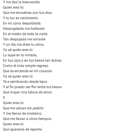
Y me das la bienvenida.
Quien eres tú
Que me envuelves con tus alas
Y tu luz es nacimiento
En mi zona despoblada.
Desangelada me hablaste
En el medio de toda la nada
Tan despojada me amaste
Y un día me diste tu alma.
Ya sé quién eres tú
Lo supe en tu mirada,
En tus ojos y en tus besos tan dulces
Como el más simple regreso
Que se enciende en mi corazón.
Ya sé quién eres tú
Te e sembrando desde lejos
Y al fin puedo ser flor entre tus besos
Que mojan mis labios de amor.
II
Quien eres tú
Que me salvas sin pedirlo
Y me llenas de misterios
Que me llevan a otros tiempos.
Quien eres tú
Que apareces de repente